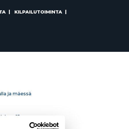
TA
KILPAILUTOIMINTA
ulla ja mäessä
ainen 15.
koukseen