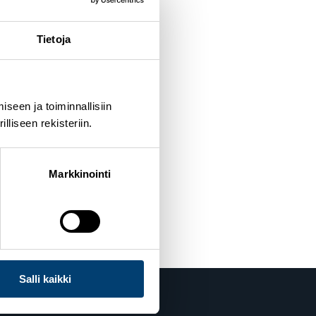
Tietoja
seen ja toiminnallisiin
liseen rekisteriin.
s
Markkinointi
Salli kaikki