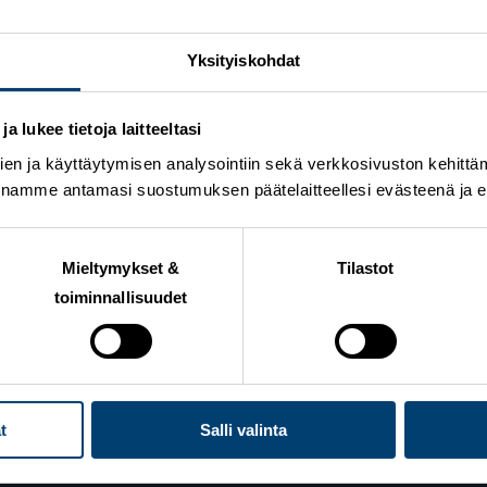
t käydään viikonloppuna Saksan Klingenthalissa
Yksityiskohdat
talvilajien II/23-saapumiserään
yhmän pääsykoetestit kaudelle 2022–2023
 lukee tietoja laitteeltasi
en ja käyttäytymisen analysointiin sekä verkkosivuston kehittämi
nin 30 kilometrillä
nnamme antamasi suostumuksen päätelaitteellesi evästeenä ja eril
Lillehammerissa – Kykkänen parhaana suomalaisena 23:
uorten MM-kisoihin on nimetty
Mieltymykset &
Tilastot
toiminnallisuudet
t
Salli valinta