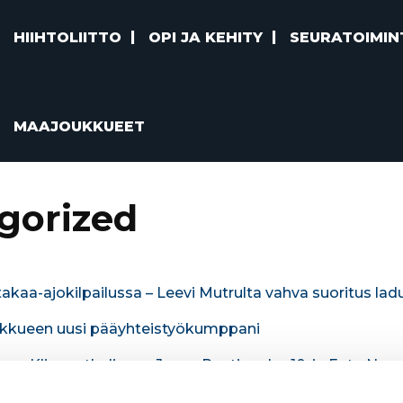
HIIHTOLIITTO
OPI JA KEHITY
SEURATOIMIN
MAAJOUKKUEET
gorized
kaa-ajokilpailussa – Leevi Mutrulta vahva suoritus lad
kkueen uusi pääyhteistyökumppani
 Klingenthalissa – Jenny Rautionaho 10. ja Eetu Nousi
läisten ja valkovenäläisten osallistumista FIS:n syysko