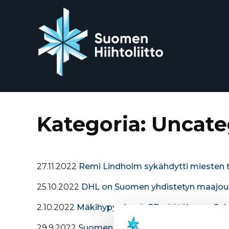
Siirry
suoraan
sisältöön
Kategoria:
Uncate
27.11.2022
Remi Lindholm sykähdytti miesten ta
25.10.2022
DHL on Suomen yhdistetyn maajou
2.10.2022
Mäkihypyn kesä-GP päätökseen Saksan
29.9.2022
Suomen Hiihtoliitto ei hyväksy venä