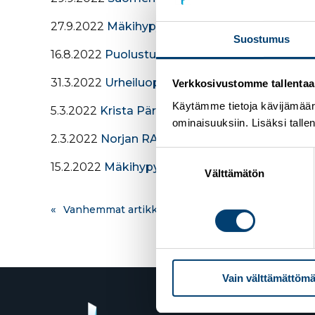
27.9.2022
Mäkihypyn kesä-GP:n päätöskilpailu
Suostumus
16.8.2022
Puolustusvoimien urheilukoulun haku 
31.3.2022
Urheiluoppilaitosten ja SHL:n U18-r
Verkkosivustomme tallentaa ja
Käytämme tietoja kävijämääri
5.3.2022
Krista Pärmäkoski toinen Holmenkolle
ominaisuuksiin. Lisäksi talle
2.3.2022
Norjan RAW AIR -kiertue käynnistyi 
Suostumuksen
15.2.2022
Mäkihypyn ja yhdistetyn joukkueet n
valinta
Välttämätön
Artikkelien
Vanhemmat artikkelit
selaus
Vain välttämättömä