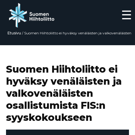
☰
Etusivu
/
Suomen Hiihtoliitto ei hyväksy venäläisten ja valkovenäläisten
osallistumista FIS:n syyskokoukseen
Siirry
suoraan
sisältöön
Suomen Hiihtoliitto ei
hyväksy venäläisten ja
valkovenäläisten
osallistumista FIS:n
syyskokoukseen