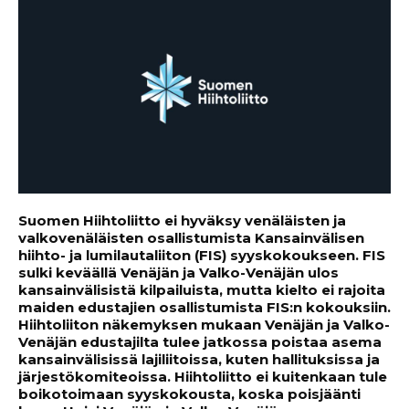
Suomen Hiihtoliitto ei hyväksy venäläisten ja
valkovenäläisten osallistumista Kansainvälisen
hiihto- ja lumilautaliiton (FIS) syyskokoukseen. FIS
sulki keväällä Venäjän ja Valko-Venäjän ulos
kansainvälisistä kilpailuista, mutta kielto ei rajoita
maiden edustajien osallistumista FIS:n kokouksiin.
Hiihtoliiton näkemyksen mukaan Venäjän ja Valko-
Venäjän edustajilta tulee jatkossa poistaa asema
kansainvälisissä lajiliitoissa, kuten hallituksissa ja
järjestökomiteoissa. Hiihtoliitto ei kuitenkaan tule
boikotoimaan syyskokousta, koska poisjäänti