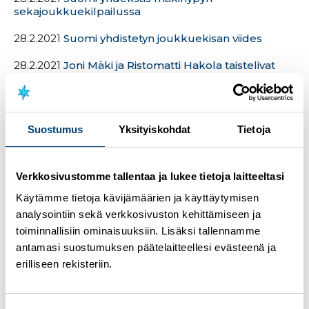
sekajoukkuekilpailussa
28.2.2021
Suomi yhdistetyn joukkuekisan viides
28.2.2021
Joni Mäki ja Ristomatti Hakola taistelivat
MM-hopeaa Oberstdorfin parisprintissä
27.2.2021
Niko Kytösaho 26:s uransa ensimmäisessä
arvokisastartissa
Suostumus
Yksityiskohdat
Tietoja
27.2.2021
Pärmäkoski ja Niskanen skiathlonissa
sijoille 13. – Nissinen MM-debyytissään upeasti sijalle
22.
Verkkosivustomme tallentaa ja lukee tietoja laitteeltasi
26.2.2021
Käytämme tietoja kävijämäärien ja käyttäytymisen
Suomen naisten mäkijoukkue sijoittui
yhdeksänneksi Oberstdorfin joukkuemäessä
analysointiin sekä verkkosivuston kehittämiseen ja
toiminnallisiin ominaisuuksiin. Lisäksi tallennamme
26.2.2021
Ilkka Herola nousi MM-hopealle – ”On
antamasi suostumuksen päätelaitteellesi evästeenä ja
tämä aika uskomatonta”
erilliseen rekisteriin.
25.2.2021
Kykkänen 29:s MM-kisojen
mäkiavauksessa – perjantaina hypätään
historiallinen naisten joukkuekilpailu