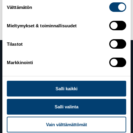
Suostumuksen
Välttämätön
valinta
Artikkelien
Vanhemmat artikkelit
Uudemmat artikkelit
selaus
Mieltymykset & toiminnallisuudet
Tilastot
Markkinointi
Salli kaikki
Suomen Hiihtoliitto
Valimotie 10
Salli valinta
00380 Helsinki
Vain välttämättömät
Yhteystiedot