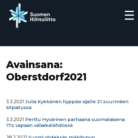
☰
Siirry
suoraan
sisältöön
Avainsana:
Oberstdorf2021
3.3.2021
Julia Kykkänen hyppäsi sijalle 21 suurmäen
kilpailussa
3.3.2021
Perttu Hyvärinen parhaana suomalaisena
17:s vapaan väliaikalähdössä
28.2.2021
Suomi yhdeksäs mäkihypyn