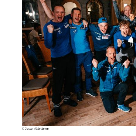
© Jesse Väänänen