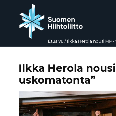
Etusivu
/
Ilkka Herola nousi MM-
Siirry
suoraan
sisältöön
Ilkka Herola nous
uskomatonta”