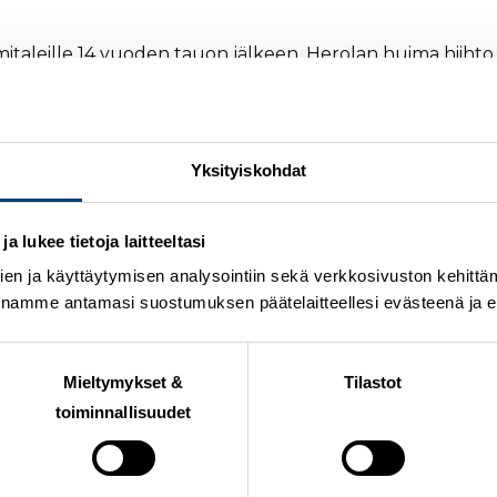
leille 14 vuoden tauon jälkeen. Herolan huima hiihto no
n sija. Mitali on Herolan ensimmäinen arvokisamitali.
jen kiinni jo ensimmäisillä kilometreillä. Herola oli vahva 
ekuntia.
Yksityiskohdat
y natsata, jotta tähän tilanteeseen pääsee, kommentoi 
 lukee tietoja laitteeltasi
en ja käyttäytymisen analysointiin sekä verkkosivuston kehittämi
nnamme antamasi suostumuksen päätelaitteellesi evästeenä ja eril
Mieltymykset &
Tilastot
toiminnallisuudet