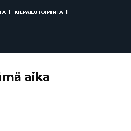
TA
KILPAILUTOIMINTA
ämä aika