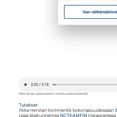
Vain välttämättömä
Ilkka Herola vastaanotettiin innolla joukkuehotellille
Tulokset
Ilkka Herolan kommentit kokonaisuudessaan
Lisää kisatunnelmia
NCTEAMFIN
Instagramissa