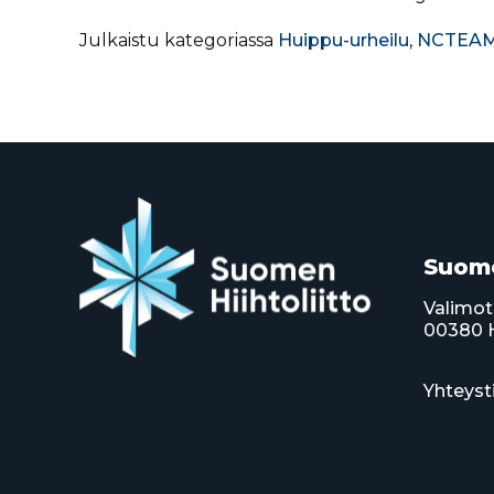
Julkaistu kategoriassa
Huippu-urheilu
,
NCTEAM
Suome
Valimot
00380 H
Yhteyst