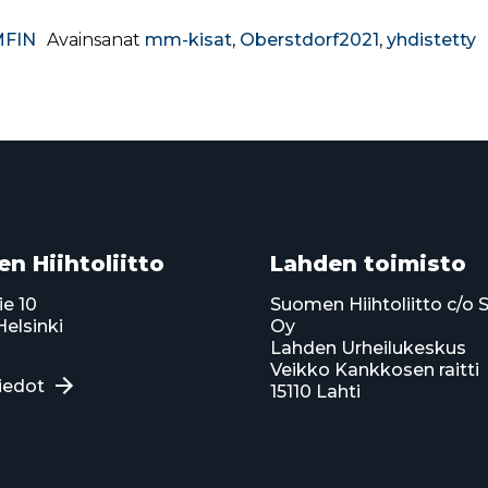
FIN
Avainsanat
mm-kisat
,
Oberstdorf2021
,
yhdistetty
n Hiihtoliitto
Lahden toimisto
ie 10
Suomen Hiihtoliitto c/o 
elsinki
Oy
Lahden Urheilukeskus
Veikko Kankkosen raitti
iedot
15110 Lahti