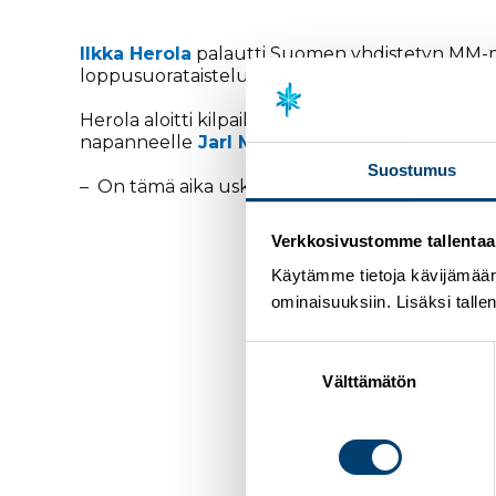
Ilkka Herola
palautti Suomen yhdistetyn MM-mita
loppusuorataistelusta irtosi lopulta vahva toine
Herola aloitti kilpailun vauhdikkaasti ja ajoi kär
napanneelle
Jarl Magnus Riiberille
vain 0,4 s
Suostumus
– On tämä aika uskomatonta. Monen asian täyty
Verkkosivustomme tallentaa ja
Käytämme tietoja kävijämääri
ominaisuuksiin. Lisäksi talle
Suostumuksen
valinta
Välttämätön