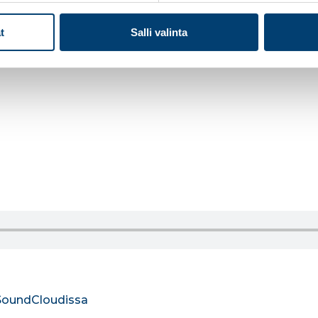
t
Salli valinta
SoundCloudissa