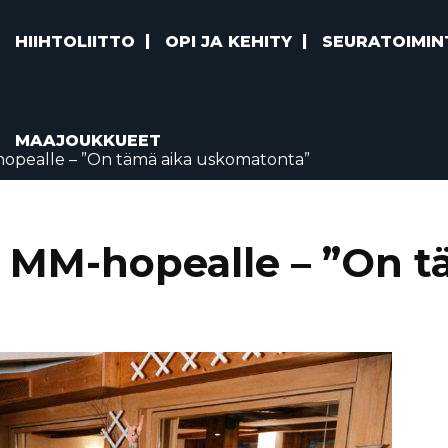
HIIHTOLIITTO
OPI JA KEHITY
SEURATOIMIN
MAAJOUKKUEET
hopealle – ”On tämä aika uskomatonta”
i MM-hopealle – ”On t