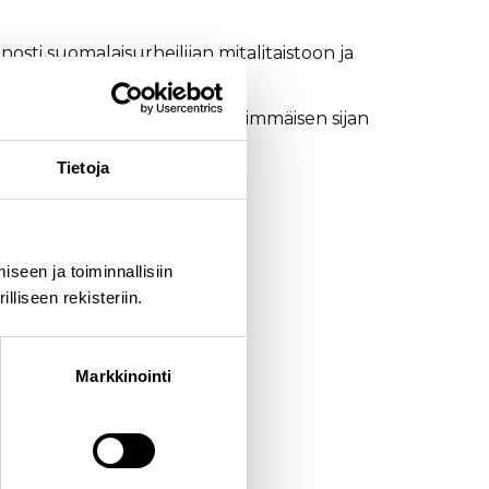
sti suomalaisurheilijan mitalitaistoon ja
loppusuorataistelussa ja jäi ensimmäisen sijan
Tietoja
Herola.
seen ja toiminnallisiin
liseen rekisteriin.
Markkinointi