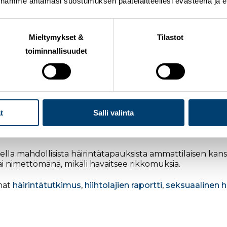
nnamme antamasi suostumuksen päätelaitteellesi evästeenä ja eril
liiton (FIS) toimesta raamitettu Snow Safe -ohjelma, jonka
un kiusaamisen ehkäisemiseksi ja kitkemiseksi ovat olle
ihtoliitto tehnyt töitä häirinnän ehkäisemiseksi urheiluss
Mieltymykset &
Tilastot
 olemassa. Olemme olleet proaktiivisia, mutta nyt on hyvä 
toiminnallisuudet
än minimoimiseksi”, jatkaa Hämäläinen.
parasta aikaa toimenpidesuunnitelmaa matalankynnyksen 
 sekä avoimissa viestintäkanavissa, jotta tapaukset tunn
t
Salli valinta
ella mahdollisista häirintätapauksista ammattilaisen kans
tai nimettömänä, mikäli havaitsee rikkomuksia.
nat
häirintätutkimus
,
hiihtolajien raportti
,
seksuaalinen h