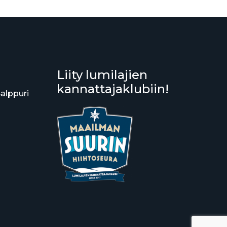
Liity lumilajien
kannattajaklubiin!
Salppuri