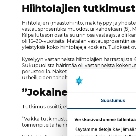
Hiihtolajien tutkimus
Hiihtolajien (maastohiihto, mäkihyppy ja yhdistet
vastausprosentiksi muodostui kahdeksan (8). Mie
Kilpailutason osalta suurin osa vastaajista oli ka
oli 16–20-vuotiaita. Matalan vastausprosentin 
yleistyksiä koko hiihtolajeja koskien. Tulokset o
Kyselyyn vastanneista hiihtolajien harrastajista
Sukupuolista häirintää oli vastanneista kokenu
perusteella. Naiset olivat kokeneet sekä seksua
urheilijoiden taholta. Hiihtolajeissa häirintään s
”Jokainen tapaus on l
Suostumus
Tutkimus osoitti, että seksuaalista tai sukupuo
”Vaikka tutkimustulosten yleistettävyys vähäise
Verkkosivustomme tallentaa ja
toimenpiteitä häirinnän kitkemiseksi tehdään”, 
Käytämme tietoja kävijämääri