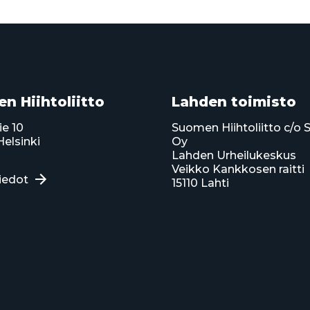
n Hiihtoliitto
Lahden toimisto
ie 10
Suomen Hiihtoliitto c/o 
elsinki
Oy
Lahden Urheilukeskus
Veikko Kankkosen raitti
iedot
15110 Lahti