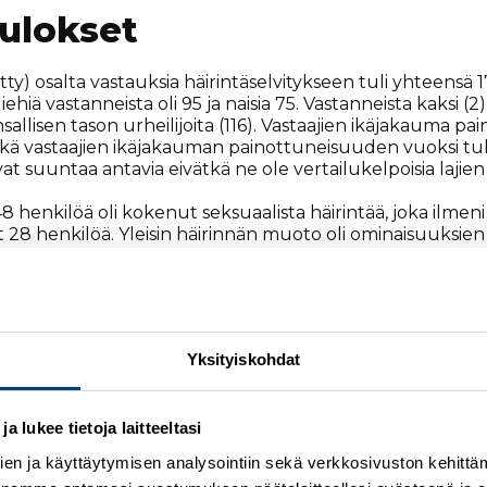
tulokset
ty) osalta vastauksia häirintäselvitykseen tuli yhteensä 172
hiä vastanneista oli 95 ja naisia 75. Vastanneista kaksi (
nsallisen tason urheilijoita (116). Vastaajien ikäjakauma pa
sekä vastaajien ikäjakauman painottuneisuuden vuoksi tul
vat suuntaa antavia eivätkä ne ole vertailukelpoisia lajie
 48 henkilöä oli kokenut seksuaalista häirintää, joka ilme
t 28 henkilöä. Yleisin häirinnän muoto oli ominaisuuksi
alista että sukupuoleen perustuvaa häirintää miehiä ylei
yyllistyivät jonkin verran myös fanit ja sosiaalisen median s
iikaa”
Yksityiskohdat
leen perustuvaa häirintää on myös lumilajeissa.
n vastaajaprosentin vuoksi on hankalaa, emme saa sivuutt
 lukee tietoja laitteeltasi
toteaa Hiihtoliiton toiminnanjohtaja
Ismo Hämäläinen
.
en ja käyttäytymisen analysointiin sekä verkkosivuston kehittämi