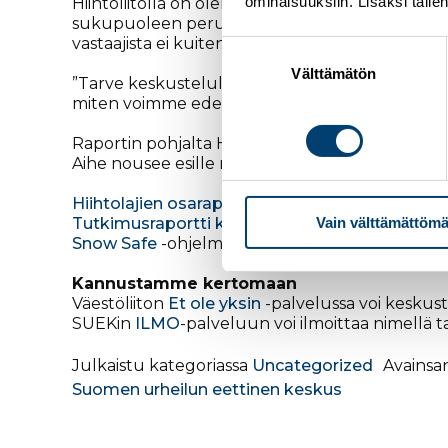
ominaisuuksiin. Lisäksi talle
Hiihtoliitolla on olemassa Kansainvälisen Hiihto
sukupuoleen perustuvan häirinnän kuin myös mu
vastaajista ei kuitenkaan osannut sanoa, onko Hi
Suostumuksen
valinta
Välttämätön
”Tarve keskustelulle ja avoimelle viestinnälle on
miten voimme edelleen tehostaa toimia häirinn
Raportin pohjalta Hiihtoliitossa tarkennetaan 
Aihe nousee esille maajoukkueiden tapaamisissa
Hiihtolajien osaraportti
Vain välttämättömä
Tutkimusraportti kokonaisuudessaan
Snow Safe
-ohjelma
Kannustamme kertomaan
Väestöliiton
Et ole yksin
-palvelussa voi keskust
SUEKin
ILMO
-palveluun voi ilmoittaa nimellä 
Julkaistu kategoriassa
Uncategorized
Avainsa
Suomen urheilun eettinen keskus