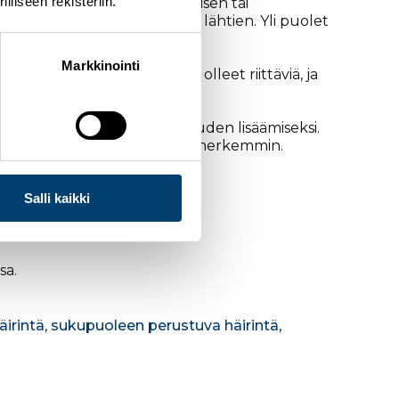
liseen rekisteriin.
 toimintaohjeet niin seksuaalisen tai
et käytössä vuodesta 2019 lähtien. Yli puolet
a.
Markkinointi
aika pohtia, ovatko toimet olleet riittäviä, ja
ilmoittamisen sekä tietoisuuden lisäämiseksi.
istetaan ja niihin reagoidaan herkemmin.
Salli kaikki
sa.
äirintä
,
sukupuoleen perustuva häirintä
,