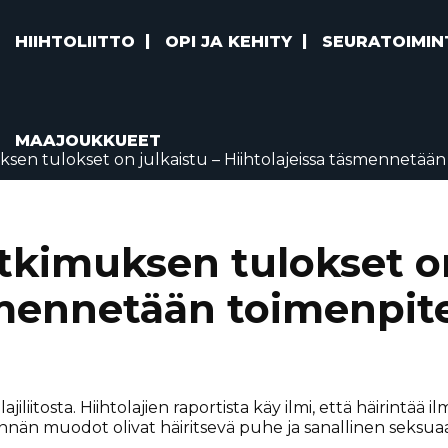
HIIHTOLIITTO
OPI JA KEHITY
SEURATOIMIN
MAAJOUKKUEET
sen tulokset on julkaistu – Hiihtolajeissa täsmennetään 
tkimuksen tulokset on
smennetään toimenpite
jiliitosta. Hiihtolajien raportista käy ilmi, että häirintää
irinnän muodot olivat häiritsevä puhe ja sanallinen seksuaa