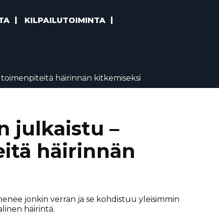
TA
KILPAILUTOIMINTA
toimenpiteitä häirinnän kitkemiseksi
 julkaistu –
itä häirinnän
 ilmenee jonkin verran ja se kohdistuu yleisimmin
linen häirintä.