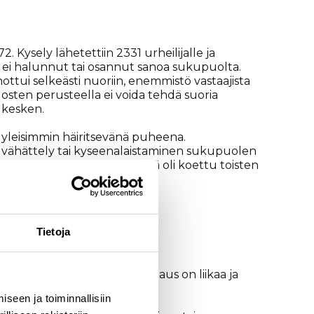
. Kysely lähetettiin 2331 urheilijalle ja
2) ei halunnut tai osannut sanoa sukupuolta.
inottui selkeästi nuoriin, enemmistö vastaajista
osten perusteella ei voida tehdä suoria
n kesken.
ni yleisimmin häiritsevänä puheena.
en vähättely tai kyseenalaistaminen sukupuolen
semmin. Yleisimmin häirintää oli koettu toisten
euraajat.
Tietoja
aa tilannetta. Jokainen tapaus on liikaa ja
seen ja toiminnallisiin