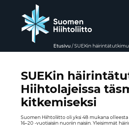
Etusivu
/
SUEKin häirintätutkimuk
Siirry
suoraan
sisältöön
SUEKin häirintätu
Hiihtolajeissa tä
kitkemiseksi
Suomen Hiihtoliitto oli yksi 48 mukana olleesta la
16–20 -vuotiaisiin nuoriin naisiin. Yleisimmät hä