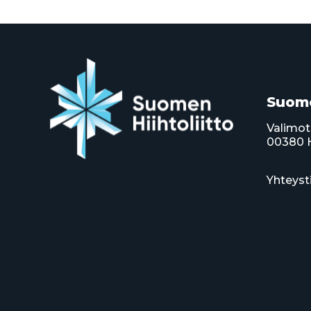
Suome
Valimot
00380 H
Yhteyst