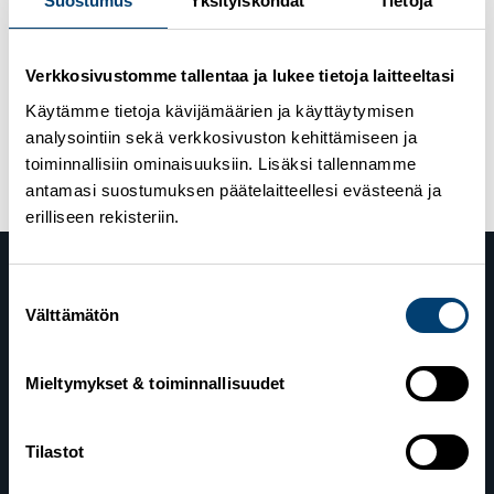
Suostumus
Yksityiskohdat
Tietoja
14.1.2023
Universiadit Lake Placid 2023: Rasmus
Ähtävälle pronssia yhdistetyn normaalimäen
kilpailussa
Verkkosivustomme tallentaa ja lukee tietoja laitteeltasi
16.6.2021
Talviuniversiadit kilpaillaan joulukuussa
Käytämme tietoja kävijämäärien ja käyttäytymisen
2021 Sveitsin Luzernissa – haku maastohiihdon
analysointiin sekä verkkosivuston kehittämiseen ja
joukkueeseen on nyt käynnissä
toiminnallisiin ominaisuuksiin. Lisäksi tallennamme
antamasi suostumuksen päätelaitteellesi evästeenä ja
erilliseen rekisteriin.
Suostumuksen
Välttämätön
valinta
Mieltymykset & toiminnallisuudet
Suomen Hiihtoliitto
Tilastot
Valimotie 10
00380 Helsinki