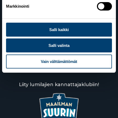
Markkinointi
Yhteystiedot
Salli kaikki
Lahden toimisto
Suomen Hiihtoliitto c/o Salppuri Oy
Salli valinta
Lahden Urheilukeskus
Veikko Kankkosen raitti
15110 Lahti
Vain välttämättömät
Liity lumilajien kannattajaklubiin!