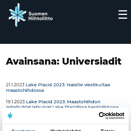
☰
Siirry
suoraan
sisältöön
Avainsana:
Universiadit
21.1.2023
Lake Placid 2023: Naisille viestikultaa
maastohiihdossa
19.1.2023
Lake Placid 2023: Maastohiihdon
mitalijuhlat jatkuivat Lake Placidissa keskiviikkona
15.1.2023
Lake Placid 2023: Suomalaisilla mitalijuhlat
maastohiihdon sprintissä