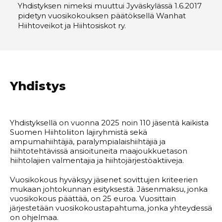
Yhdistyksen nimeksi muuttui Jyväskylässä 1.6.2017
pidetyn vuosikokouksen päätöksellä Wanhat
Hiihtoveikot ja Hiihtosiskot ry.
Yhdistys
Yhdistyksellä on vuonna 2025 noin 110 jäsentä kaikista
Suomen Hiihtoliiton lajiryhmistä sekä
ampumahiihtäjiä, paralympialaishiihtäjiä ja
hiihtotehtävissä ansioituneita maajoukkuetason
hiihtolajien valmentajia ja hiihtojärjestöaktiiveja.
Vuosikokous hyväksyy jäsenet sovittujen kriteerien
mukaan johtokunnan esityksestä. Jäsenmaksu, jonka
vuosikokous päättää, on 25 euroa. Vuosittain
järjestetään vuosikokoustapahtuma, jonka yhteydessä
on ohjelmaa.