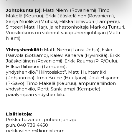
Johtokunta (5):
Matti Niemi (Rovaniemi), Timo
Mäkelä (Keuruu), Erkki Jääskeläinen (Rovaniemi),
Senja Nuolikivi (Muhos), Hilkka Riihivuori (Tampere).
Sihteeri Matti Harju ja rahastonhoitaja Markku Tunturi.
Vuosikokous on valinnut varapuheenjohtajan (Matti
Niemi).
Yhteyshenkilöt:
Matti Niemi (Länsi-Pohja), Esko
Paavola (Sotkamo), Kalevi Kanerva (Hyvinkää), Erkki
Jääskeläinen (Rovaniemi), Erkki Rauma (P-P/Oulu),
Hilkka Riihivuori (Tampere),
yhdyshenkilö/”Hiihtosiskot”, Matti Huhtamäki
(Pohjanmaa), Irma Bruce (Huutjärvi), Pauli Hujanen
(P-Savo), Timo Mäkelä (Keuruu), ampumahiihdon
yhdyshenkilö, Pertti Sankilampi (Kempele),
paralympian yhdyshenkilö.
Lisätietoja:
Pekka Toivonen, puheenjohtaja
puh. 040 738 4450
pekkavilhelm@gmail.com