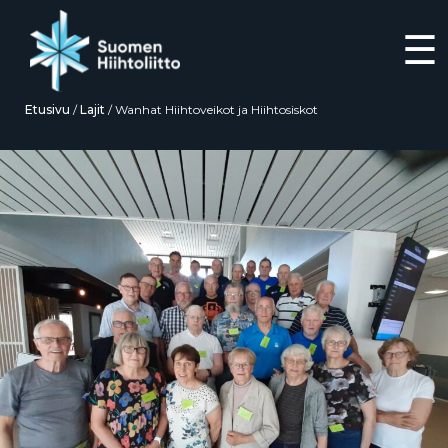
☰
Etusivu
/
Lajit
/
Wanhat Hiihtoveikot ja Hiihtosiskot
Siirry
suoraan
sisältöön