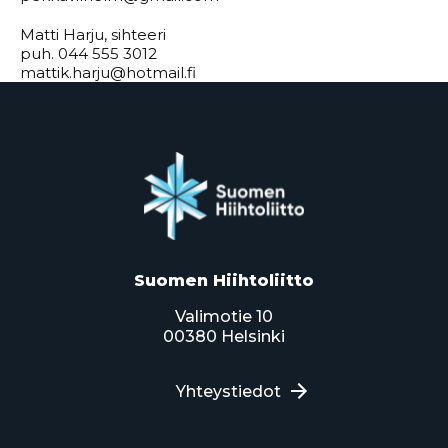
Matti Harju, sihteeri
puh. 044 555 3012
mattik.harju@hotmail.fi
Suomen Hiihtoliitto
Valimotie 10
00380 Helsinki
Yhteystiedot