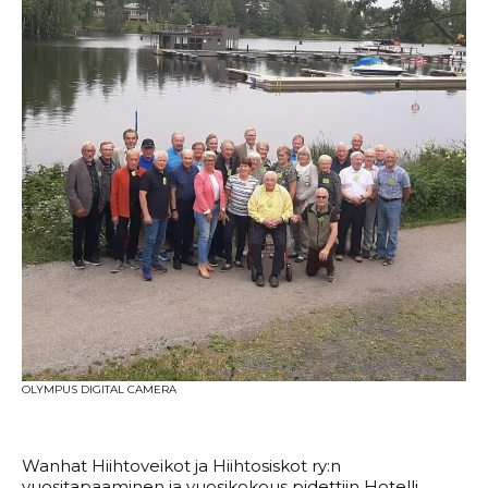
OLYMPUS DIGITAL CAMERA
Wanhat Hiihtoveikot ja Hiihtosiskot ry:n
vuositapaaminen ja vuosikokous pidettiin Hotelli