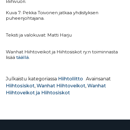
Riihivuori.
Kuva 7: Pekka Toivonen jatkaa yhdistyksen
puheenjohtajana.
Teksti ja valokuvat: Matti Harju
Wanhat Hiihtoveikot ja Hiihtosiskot ry:n toiminnasta
lisää
täällä
.
Julkaistu kategoriassa
Hiihtoliitto
Avainsanat
Hiihtosiskot
,
Wanhat Hiihtoveikot
,
Wanhat
Hiihtoveikot ja Hiihtosiskot