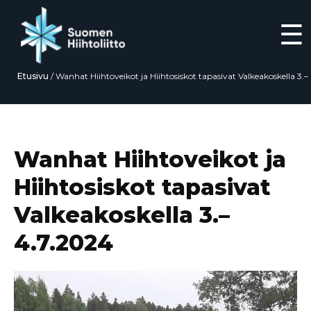
☰
Etusivu
/
Wanhat Hiihtoveikot ja Hiihtosiskot tapasivat Valkeakoskella 3.–
4.7.2024
Siirry
suoraan
sisältöön
Wanhat Hiihtoveikot ja
Hiihtosiskot tapasivat
Valkeakoskella 3.–
4.7.2024