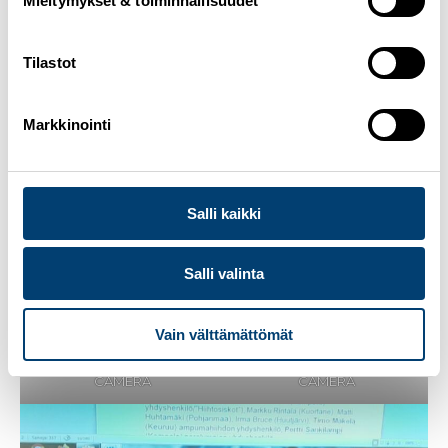
Mieltymykset & toiminnallisuudet
Tilastot
OLYMPUS DIGITAL
OLYMPUS DIGITAL
CAMERA
CAMERA
Markkinointi
Salli kaikki
Salli valinta
Vain välttämättömät
OLYMPUS DIGITAL
OLYMPUS DIGITAL
CAMERA
CAMERA