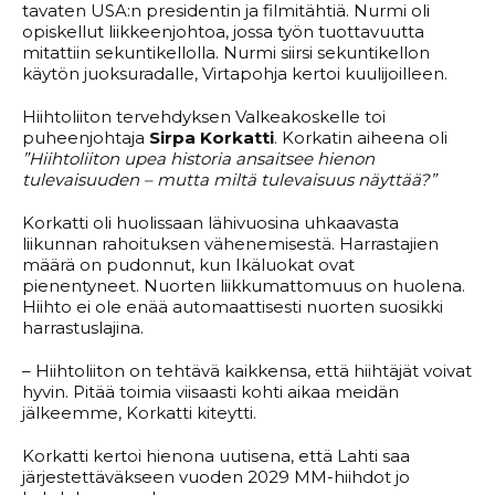
tavaten USA:n presidentin ja filmitähtiä. Nurmi oli
opiskellut liikkeenjohtoa, jossa työn tuottavuutta
mitattiin sekuntikellolla. Nurmi siirsi sekuntikellon
käytön juoksuradalle, Virtapohja kertoi kuulijoilleen.
Hiihtoliiton tervehdyksen Valkeakoskelle toi
puheenjohtaja
Sirpa Korkatti
. Korkatin aiheena oli
”Hiihtoliiton upea historia ansaitsee hienon
tulevaisuuden – mutta miltä tulevaisuus näyttää?”
Korkatti oli huolissaan lähivuosina uhkaavasta
liikunnan rahoituksen vähenemisestä. Harrastajien
määrä on pudonnut, kun Ikäluokat ovat
pienentyneet. Nuorten liikkumattomuus on huolena.
Hiihto ei ole enää automaattisesti nuorten suosikki
harrastuslajina.
– Hiihtoliiton on tehtävä kaikkensa, että hiihtäjät voivat
hyvin. Pitää toimia viisaasti kohti aikaa meidän
jälkeemme, Korkatti kiteytti.
Korkatti kertoi hienona uutisena, että Lahti saa
järjestettäväkseen vuoden 2029 MM-hiihdot jo