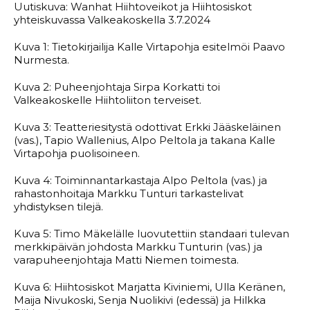
Uutiskuva: Wanhat Hiihtoveikot ja Hiihtosiskot
yhteiskuvassa Valkeakoskella 3.7.2024
Kuva 1: Tietokirjailija Kalle Virtapohja esitelmöi Paavo
Nurmesta.
Kuva 2: Puheenjohtaja Sirpa Korkatti toi
Valkeakoskelle Hiihtoliiton terveiset.
Kuva 3: Teatteriesitystä odottivat Erkki Jääskeläinen
(vas.), Tapio Wallenius, Alpo Peltola ja takana Kalle
Virtapohja puolisoineen.
Kuva 4: Toiminnantarkastaja Alpo Peltola (vas.) ja
rahastonhoitaja Markku Tunturi tarkastelivat
yhdistyksen tilejä.
Kuva 5: Timo Mäkelälle luovutettiin standaari tulevan
merkkipäivän johdosta Markku Tunturin (vas.) ja
varapuheenjohtaja Matti Niemen toimesta.
Kuva 6: Hiihtosiskot Marjatta Kiviniemi, Ulla Keränen,
Maija Nivukoski, Senja Nuolikivi (edessä) ja Hilkka