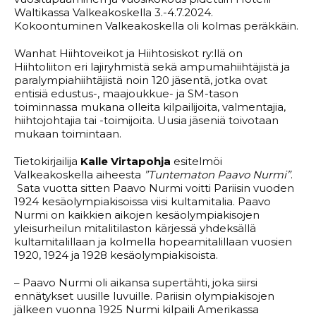
Waltikassa Valkeakoskella 3.-4.7.2024.
Kokoontuminen Valkeakoskella oli kolmas peräkkäin.
Wanhat Hiihtoveikot ja Hiihtosiskot ry:llä on
Hiihtoliiton eri lajiryhmistä sekä ampumahiihtäjistä ja
paralympiahiihtäjistä noin 120 jäsentä, jotka ovat
entisiä edustus-, maajoukkue- ja SM-tason
toiminnassa mukana olleita kilpailijoita, valmentajia,
hiihtojohtajia tai -toimijoita. Uusia jäseniä toivotaan
mukaan toimintaan.
Tietokirjailija
Kalle Virtapohja
esitelmöi
Valkeakoskella aiheesta
”Tuntematon Paavo Nurmi”
.
Sata vuotta sitten Paavo Nurmi voitti Pariisin vuoden
1924 kesäolympiakisoissa viisi kultamitalia. Paavo
Nurmi on kaikkien aikojen kesäolympiakisojen
yleisurheilun mitalitilaston kärjessä yhdeksällä
kultamitalillaan ja kolmella hopeamitalillaan vuosien
1920, 1924 ja 1928 kesäolympiakisoista.
– Paavo Nurmi oli aikansa supertähti, joka siirsi
ennätykset uusille luvuille. Pariisin olympiakisojen
jälkeen vuonna 1925 Nurmi kilpaili Amerikassa