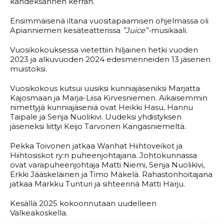
kahdeksannen kerran.
Ensimmäisenä iltana vuositapaamisen ohjelmassa oli
Apianniemen kesäteatterissa
”Juice”-
musikaali.
Vuosikokouksessa vietettiin hiljainen hetki vuoden
2023 ja alkuvuoden 2024 edesmenneiden 13 jäsenen
muistoksi.
Vuosikokous kutsui uusiksi kunniajäseniksi Marjatta
Kajosmaan ja Marja-Liisa Kirvesniemen. Aikaisemmin
nimettyjä kunniajäseniä ovat Heikki Hasu, Hannu
Taipale ja Senja Nuolikivi. Uudeksi yhdistyksen
jäseneksi liittyi Keijo Tarvonen Kangasniemeltä.
Pekka Toivonen jatkaa Wanhat Hiihtoveikot ja
Hiihtosiskot ry:n puheenjohtajana. Johtokunnassa
ovat varapuheenjohtaja Matti Niemi, Senja Nuolikivi,
Erkki Jääskeläinen ja Timo Mäkelä. Rahastonhoitajana
jatkaa Markku Tunturi ja sihteerinä Matti Harju.
Kesällä 2025 kokoonnutaan uudelleen
Valkeakoskella.