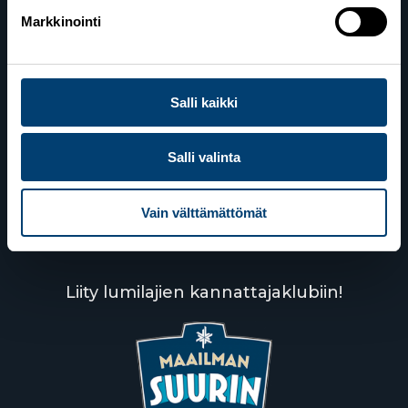
Markkinointi
Yhteystiedot
Salli kaikki
Lahden toimisto
Suomen Hiihtoliitto c/o Salppuri Oy
Salli valinta
Lahden Urheilukeskus
Veikko Kankkosen raitti
15110 Lahti
Vain välttämättömät
Liity lumilajien kannattajaklubiin!