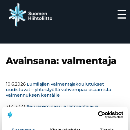
☰
Siirry
suoraan
sisältöön
Avainsana:
valmentaja
10.6.2026
Lumilajien valmentajakoulutukset
uudistuvat – yhteistyöllä vahvempaa osaamista
valmennuksen kentälle
21.4.2023
Seuraseminaari ja valmentaja- ja
suksihuoltoseminaari 2023 – seminaariohjelmat on
julkaistu
28.4.2021
Uusi lumilajivalmennukseen painottuva