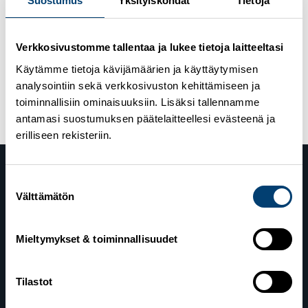
Suostumus
Yksityiskohdat
Tietoja
liikunnanohjaajan AMK-koulutus
15.4.2021
Mitä huipulle pääseminen ja menestyminen
Verkkosivustomme tallentaa ja lukee tietoja laitteeltasi
vaatii? – Valmentajakerhon webinaari 24.4.
Käytämme tietoja kävijämäärien ja käyttäytymisen
8.4.2021
Uusi lumilajivalmennukseen painottuva
analysointiin sekä verkkosivuston kehittämiseen ja
liikunnanohjaajan AMK-koulutus
toiminnallisiin ominaisuuksiin. Lisäksi tallennamme
antamasi suostumuksen päätelaitteellesi evästeenä ja
erilliseen rekisteriin.
Suostumuksen
Välttämätön
valinta
Mieltymykset & toiminnallisuudet
Suomen Hiihtoliitto
Tilastot
Valimotie 10
00380 Helsinki