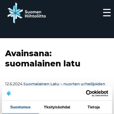
☰
Siirry
suoraan
sisältöön
Avainsana:
suomalainen latu
12.6.2024
Suomalainen Latu – nuorten urheilijoiden
arjessa -kiertue kokosi hiihtoyhteisöä ympäri
Suomen – mukana yli 300 osallistujaa
21.3.2024
Suomalainen Latu – nuorten urheilijoiden
Suostumus
Yksityiskohdat
Tietoja
arjessa -kiertueen aikataulu ja paikkakunnat
keväälle 2024 on julkaistu