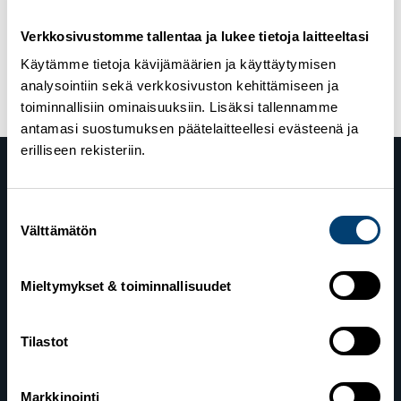
2.5.2020
”Suomalainen Latu – Tieto ja Taito. Sisu” on
Verkkosivustomme tallentaa ja lukee tietoja laitteeltasi
julkaistu – Maastohiihtovalmennuksen suuntaviivat
Käytämme tietoja kävijämäärien ja käyttäytymisen
rakentuivat asiantuntijoiden yhteistyöllä
analysointiin sekä verkkosivuston kehittämiseen ja
toiminnallisiin ominaisuuksiin. Lisäksi tallennamme
antamasi suostumuksen päätelaitteellesi evästeenä ja
erilliseen rekisteriin.
Suostumuksen
Välttämätön
valinta
Mieltymykset & toiminnallisuudet
Suomen Hiihtoliitto
Valimotie 10
Tilastot
00380 Helsinki
Yhteystiedot
Markkinointi