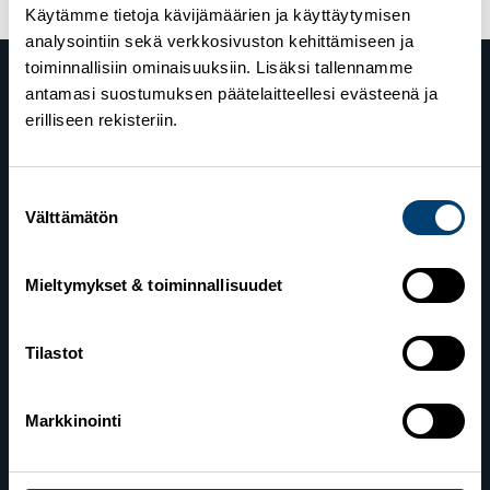
Käytämme tietoja kävijämäärien ja käyttäytymisen
analysointiin sekä verkkosivuston kehittämiseen ja
toiminnallisiin ominaisuuksiin. Lisäksi tallennamme
antamasi suostumuksen päätelaitteellesi evästeenä ja
erilliseen rekisteriin.
Suostumuksen
Välttämätön
valinta
Suomen Hiihtoliitto
Valimotie 10
Mieltymykset & toiminnallisuudet
00380 Helsinki
Tilastot
Yhteystiedot
Markkinointi
Lahden toimisto
Suomen Hiihtoliitto c/o Salppuri Oy