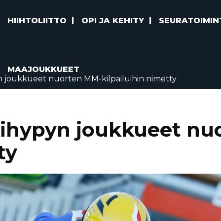
HIIHTOLIITTO
OPI JA KEHITY
SEURATOIMIN
MAAJOUKKUEET
n joukkueet nuorten MM-kilpailuihin nimetty
kihypyn joukkueet nu
ty