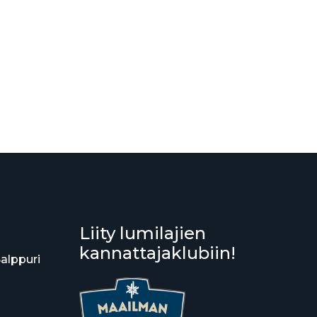
Liity lumilajien
kannattajaklubiin!
Salppuri