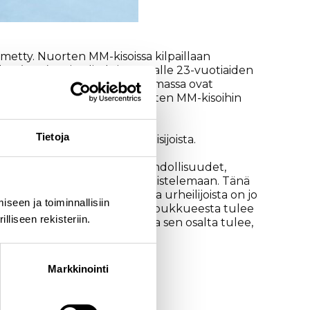
etty. Nuorten MM-kisoissa kilpaillaan
den (U20) sarjan lisäksi myös alle 23-vuotiaiden
arisprintit. Mäkihypyssä ohjelmassa ovat
u maastohiihdon joukkue nuorten MM-kisoihin
Tietoja
elle ja kamppailuun mitalisijoista.
ttä tytöissä hyvät menestysmahdollisuudet,
a, että pystytään mitaleista taistelemaan. Tänä
 tuttu paikka, jossa suuri osa urheilijoista on jo
seen ja toiminnallisiin
 pitäisi tulla yllätyksiä. Osa joukkueesta tulee
liseen rekisteriin.
uitenkaan usko, että haasteita sen osalta tulee,
Markkinointi