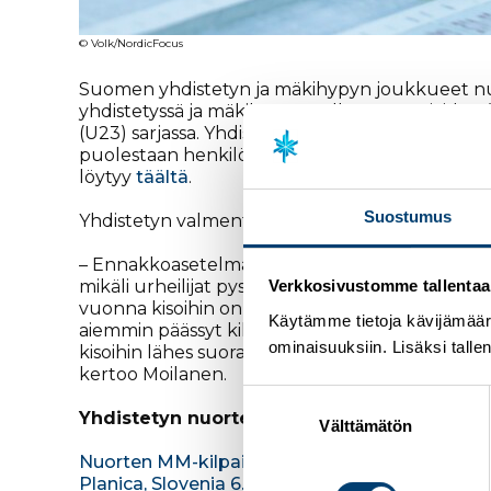
© Volk/NordicFocus
Suomen yhdistetyn ja mäkihypyn joukkueet nuor
yhdistetyssä ja mäkihypyssä alle 20-vuotiaiden (
(U23) sarjassa. Yhdistetyn kilpailuohjelmassa ov
puolestaan henkilökohtaiset kilpailut, joukku
löytyy
täältä
.
Suostumus
Yhdistetyn valmentaja
Lasse Moilanen
kertoo 
– Ennakkoasetelmat ovat meillä varsin hyvät. Me
mikäli urheilijat pystyvät suoriutumaan omalla t
Verkkosivustomme tallentaa ja
vuonna kisoihin on tullut hyvänä lisänä, että myö
Käytämme tietoja kävijämääri
aiemmin päässyt kilpailemaan ja harjoittelemaan.
ominaisuuksiin. Lisäksi talle
kisoihin lähes suoraan nuorten talviolympialaisi
kertoo Moilanen.
Suostumuksen
Yhdistetyn
nuorten MM-joukkue
valinta
Välttämätön
Nuorten MM-kilpailut
Planica, Slovenia 6.-11.2.2024 (yhdistetty)