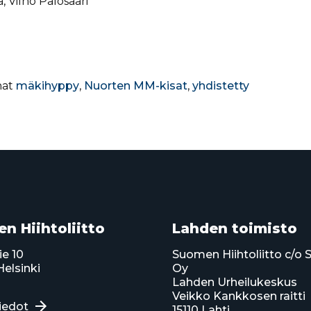
Vilho Palosaari
nat
mäkihyppy
,
Nuorten MM-kisat
,
yhdistetty
n Hiihtoliitto
Lahden toimisto
ie 10
Suomen Hiihtoliitto c/o 
elsinki
Oy
Lahden Urheilukeskus
Veikko Kankkosen raitti
iedot
15110 Lahti