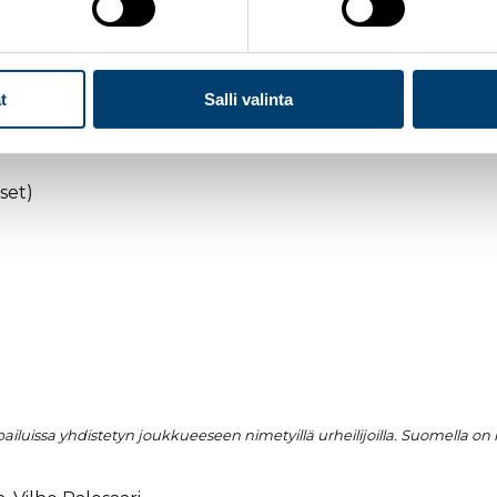
nna Laitinen
t
Salli valinta
täväinen, Eemeli Kurttila
set)
uissa yhdistetyn joukkueeseen nimetyillä urheilijoilla. Suomella on 