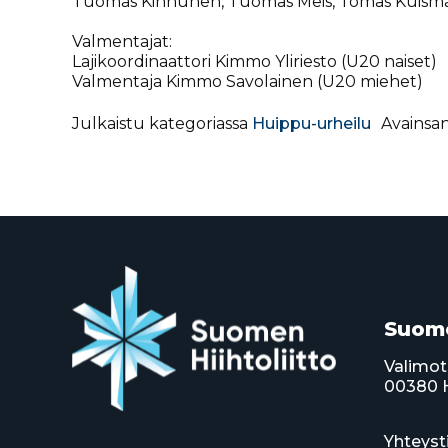
Tuomas Kinnunen, Tuomas Meis, Tomas Kuisma, 
Valmentajat:
Lajikoordinaattori Kimmo Yliriesto (U20 naiset)
Valmentaja Kimmo Savolainen (U20 miehet)
Julkaistu kategoriassa
Huippu-urheilu
Avainsa
Suome
Valimot
00380 H
Yhteyst