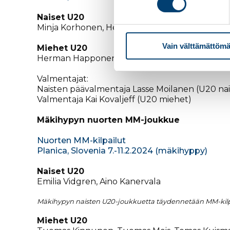
Naiset U20
Minja Korhonen, Heta Hirvonen, Alva Thors, No
Vain välttämättömä
Miehet U20
Herman Happonen, Valtteri Holopainen, Arsi Tie
Valmentajat:
Naisten päävalmentaja Lasse Moilanen (U20 nai
Valmentaja Kai Kovaljeff (U20 miehet)
Mäkihypyn
nuorten MM-joukkue
Nuorten MM-kilpailut
Planica, Slovenia 7.-11.2.2024 (mäkihyppy)
Naiset U20
Emilia Vidgren, Aino Kanervala
Mäkihypyn naisten U20-joukkuetta täydennetään MM-kilpail
Miehet U20