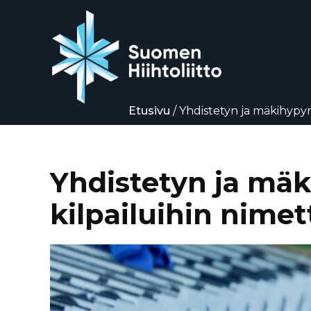
Etusivu
/
Yhdistetyn ja mäkihypy
Siirry
suoraan
sisältöön
Yhdistetyn ja mä
kilpailuihin nimet