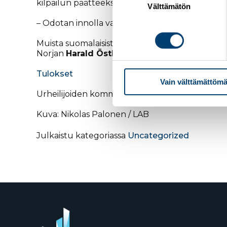
kilpailun päätteeksi.
valinta
Välttämätön
– Odotan innolla vapaan 30 kilometrin kisaa, ja
Muista suomalaisista Aleksi Parttimaa oli 34:s ja
Norjan
Harald Östberg Amundsen
ja kolmann
Tulokset
Vain välttämättömä
Urheilijoiden kommentteja
SoundCloudissa
Kuva: Nikolas Palonen / LAB
Julkaistu kategoriassa
Uncategorized