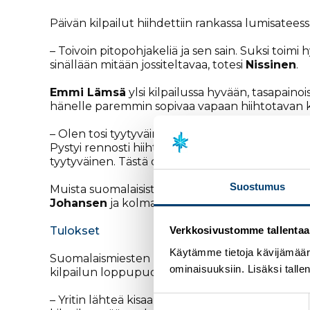
Päivän kilpailut hiihdettiin rankassa lumisateess
– Toivoin pitopohjakeliä ja sen sain. Suksi toim
sinällään mitään jossiteltavaa, totesi
Nissinen
.
Emmi Lämsä
ylsi kilpailussa hyvään, tasapaino
hänelle paremmin sopivaa vapaan hiihtotavan kil
– Olen tosi tyytyväinen tämän päivän hiihtoon. Per
Pystyi rennosti hiihtämään. Vähän jännitti, että
tyytyväinen. Tästä on hyvä jatkaa torstain yhtei
Suostumus
Muista suomalaisista
Anni Alakoski
oli 28:s ja
A
Johansen
ja kolmas Ruotsin
Emma Ribom
.
Tulokset
Verkkosivustomme tallentaa ja
Käytämme tietoja kävijämääri
Suomalaismiesten parhaasta sijoituksesta vastas
ominaisuuksiin. Lisäksi talle
kilpailun loppupuoliskon olleen vaikea.
– Yritin lähteä kisaan vähän rauhallisemmin, mutt
Suostumuksen