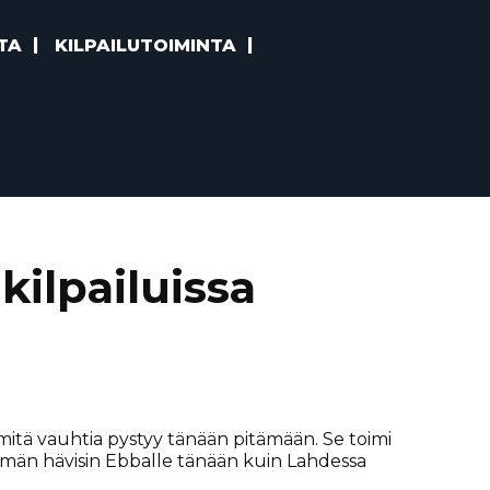
TA
KILPAILUTOIMINTA
ilpailuissa
 mitä vauhtia pystyy tänään pitämään. Se toimi
emmän hävisin Ebballe tänään kuin Lahdessa