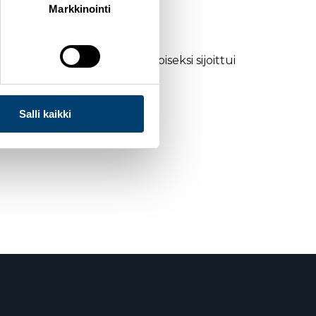
Markkinointi
 Venäjän
Sergey Ardashev
. Toiseksi sijoittui
Salli kaikki