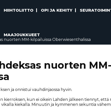
HIIHTOLIITTO
OPI JA KEHITY
SEURATOIMIN
MAAJOUKKUEET
as nuorten MM-kilpailuissa Oberwiesenthalissa
hdeksas nuorten MM-k
sa
uksen ja onnistui vauhdinjaossa hyvin.
en kierroksen, kun ei oikein Lahden jälkeen tiennyt, että
a ja vikalla kiekalla. Minuutin ja kymmenen sekuntia väh