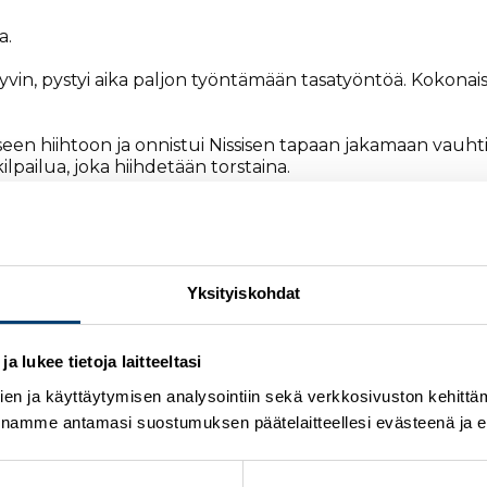
a.
i hyvin, pystyi aika paljon työntämään tasatyöntöä. Kokona
iseen hiihtoon ja onnistui Nissisen tapaan jakamaan vauhtia
pailua, joka hiihdetään torstaina.
inteinen ei ole ikinä ollut mulle se parempi tyyli. Pitopohja
 lähdinkö liian kovaa, mutta hyvin sain jaettua vauhdin ki
slähtöön, pohti
Lämsä
.
Yksityiskohdat
nita Korva
44:s. Ruotsin
Ebba Andersson
hiihti kilpailu
 lukee tietoja laitteeltasi
en ja käyttäytymisen analysointiin sekä verkkosivuston kehittämi
i
Remi Lindholm
, joka hiihti sijalle 26. Lindolm nosti ki
nnamme antamasi suostumuksen päätelaitteellesi evästeenä ja eril
a tuli väsy parin kierroksen jälkeen ja mietin, että miten 