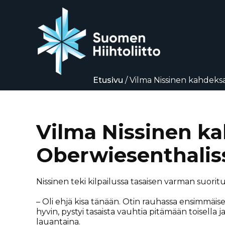
Etusivu
/
Vilma Nissinen kahdeks
Siirry
suoraan
sisältöön
Vilma Nissinen ka
Oberwiesenthalis
Nissinen teki kilpailussa tasaisen varman suorit
– Oli ehjä kisa tänään. Otin rauhassa ensimmäis
hyvin, pystyi tasaista vauhtia pitämään toisell
lauantaina.