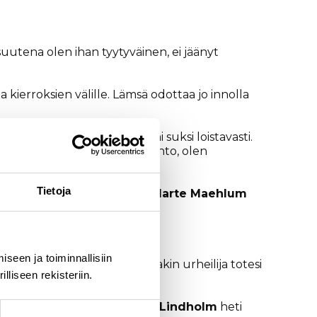
isuutena olen ihan tyytyväinen, ei jäänyt
 kierroksien välille. Lämsä odottaa jo innolla
lla hiihdettiin, itsellä toimi suksi loistavasti.
erroksille. Nousujohteinen hiihto, olen
Tietoja
n voittoon. Toinen oli Norjan
Marte Maehlum
seen ja toiminnallisiin
san edetessä sijoitustaan, vaikkakin urheilija totesi
liseen rekisteriin.
tästä selviää maaliin, kertasi
Lindholm
heti