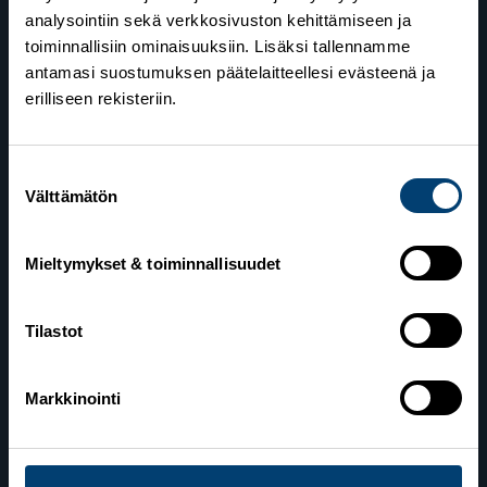
analysointiin sekä verkkosivuston kehittämiseen ja
toiminnallisiin ominaisuuksiin. Lisäksi tallennamme
antamasi suostumuksen päätelaitteellesi evästeenä ja
erilliseen rekisteriin.
Suostumuksen
Suomen Hiihtoliitto
Välttämätön
valinta
Valimotie 10
00380 Helsinki
Mieltymykset & toiminnallisuudet
Yhteystiedot
Tilastot
Markkinointi
Lahden toimisto
Suomen Hiihtoliitto c/o Salppuri Oy
Lahden Urheilukeskus