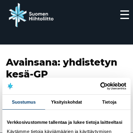
☰
Siirry
suoraan
sisältöön
Avainsana:
yhdistetyn
kesä-GP
4.9.2022
Eero Hirvonen ykkönen ja Minja Korhonen
Suostumus
Yksityiskohdat
Tietoja
toinen kesä-GP:n päätöskisoissa – Ilkka Herolalle
kokonaiskiertueen voitto
Verkkosivustomme tallentaa ja lukee tietoja laitteeltasi
Käytämme tietoja kävijämäärien ja käyttäytymisen