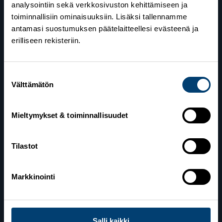
analysointiin sekä verkkosivuston kehittämiseen ja
toiminnallisiin ominaisuuksiin. Lisäksi tallennamme
antamasi suostumuksen päätelaitteellesi evästeenä ja
erilliseen rekisteriin.
Suostumuksen
Suomen Hiihtoliitto
Välttämätön
valinta
Valimotie 10
00380 Helsinki
Mieltymykset & toiminnallisuudet
Yhteystiedot
Tilastot
Lahden toimisto
Markkinointi
Suomen Hiihtoliitto c/o Salppuri Oy
Lahden Urheilukeskus
Veikko Kankkosen raitti
Salli kaikki