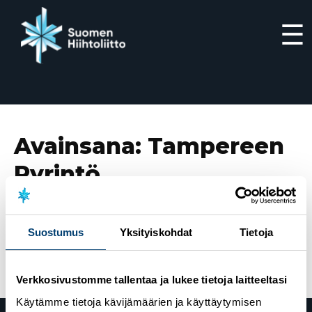
☰
Siirry
suoraan
sisältöön
Avainsana:
Tampereen
Pyrintö
13.1.2023
Tampereen Pyrintö panostaa
Suostumus
Yksityiskohdat
Tietoja
määrätietoisesti nuorten urheilijoiden kehittämiseen
Verkkosivustomme tallentaa ja lukee tietoja laitteeltasi
Käytämme tietoja kävijämäärien ja käyttäytymisen