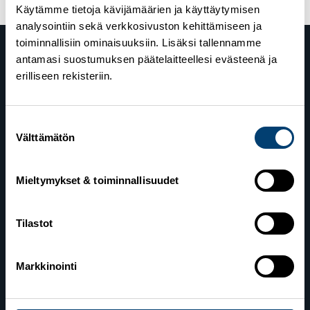
Käytämme tietoja kävijämäärien ja käyttäytymisen
analysointiin sekä verkkosivuston kehittämiseen ja
toiminnallisiin ominaisuuksiin. Lisäksi tallennamme
antamasi suostumuksen päätelaitteellesi evästeenä ja
erilliseen rekisteriin.
Suostumuksen
Välttämätön
valinta
Suomen Hiihtoliitto
Valimotie 10
Mieltymykset & toiminnallisuudet
00380 Helsinki
Tilastot
Yhteystiedot
Markkinointi
Lahden toimisto
Suomen Hiihtoliitto c/o Salppuri Oy