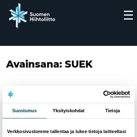
☰
Siirry
suoraan
sisältöön
Avainsana:
SUEK
9.11.2022
Suomen Hiihtoliitto mukana SUEKin
tutkimuksessa – urheilussa paljon hyvää mutta
epäasialliseen kohteluun puututtava entistäkin
paremmin
Suostumus
Yksityiskohdat
Tietoja
11.4.2022
Suomen Hiihtoliitto mukana SUEKin
laajassa tutkimushankkeessa
Verkkosivustomme tallentaa ja lukee tietoja laitteeltasi