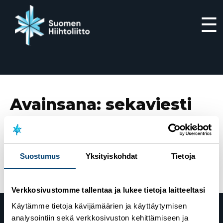
☰
Siirry
suoraan
sisältöön
Avainsana:
sekaviesti
13.3.2022
Suomi juhli kakkossijaa sekaviestissä
maailmancupin päätöspäivänä
Suostumus
Yksityiskohdat
Tietoja
Verkkosivustomme tallentaa ja lukee tietoja laitteeltasi
Käytämme tietoja kävijämäärien ja käyttäytymisen
analysointiin sekä verkkosivuston kehittämiseen ja