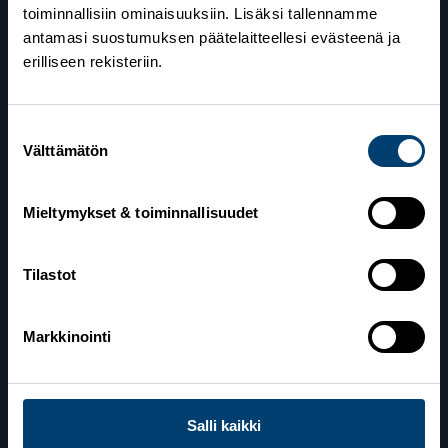
toiminnallisiin ominaisuuksiin. Lisäksi tallennamme
antamasi suostumuksen päätelaitteellesi evästeenä ja
erilliseen rekisteriin.
Suomen Hiihtoliitto
Suostumuksen
Välttämätön
Valimotie 10
valinta
00380 Helsinki
Mieltymykset & toiminnallisuudet
Yhteystiedot
Tilastot
Lahden toimisto
Markkinointi
Suomen Hiihtoliitto c/o Salppuri Oy
Lahden Urheilukeskus
Veikko Kankkosen raitti
15110 Lahti
Salli kaikki