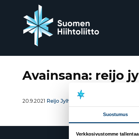
Siirry
suoraan
sisältöön
Avainsana:
reijo j
20.9.2021
Reijo Jylhälle Suomen liikuntakulttuuri
Suostumus
Verkkosivustomme tallentaa ja