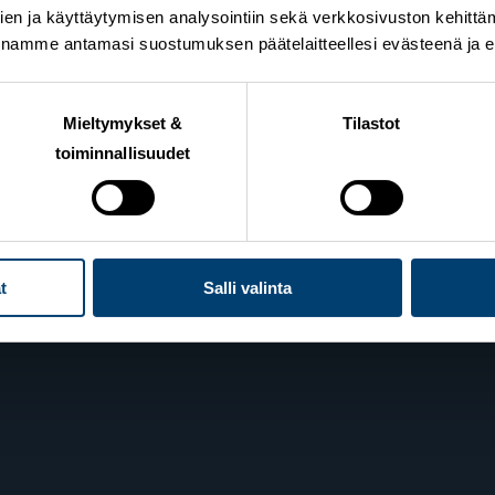
en ja käyttäytymisen analysointiin sekä verkkosivuston kehittämi
nnamme antamasi suostumuksen päätelaitteellesi evästeenä ja eril
n Hiihtoliitto
Lahden toimisto
ie 10
Suomen Hiihtoliitto c/o 
Mieltymykset &
Tilastot
elsinki
Oy
toiminnallisuudet
Lahden Urheilukeskus
Veikko Kankkosen raitti
iedot
15110 Lahti
t
Salli valinta