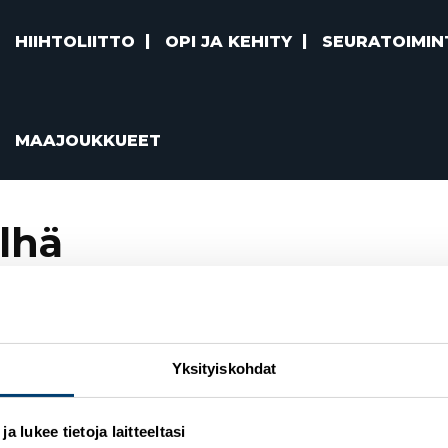
HIIHTOLIITTO
OPI JA KEHITY
SEURATOIMIN
MAAJOUKKUEET
ylhä
n ja urheilun ansioristi
Yksityiskohdat
 lukee tietoja laitteeltasi