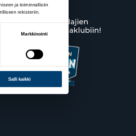
seen ja toiminnallisiin
liseen rekisteriin.
Liity lumilajien
kannattajaklubiin!
Salppuri
Markkinointi
Salli kaikki