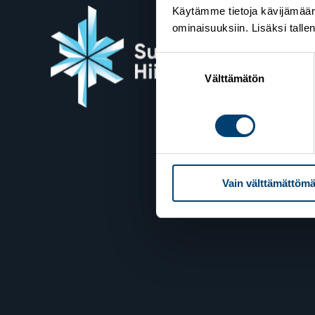
Käytämme tietoja kävijämääri
ominaisuuksiin. Lisäksi talle
Suome
Suostumuksen
Valimot
valinta
Välttämätön
00380 H
Yhteyst
Vain välttämättömä