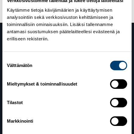
Verkkosivustomme tallentaa ja lukee tietoja laitteeltasi
Käytämme tietoja kävijämäärien ja käyttäytymisen
analysointiin sekä verkkosivuston kehittämiseen ja
toiminnallisiin ominaisuuksiin. Lisäksi tallennamme
antamasi suostumuksen päätelaitteellesi evästeenä ja
erilliseen rekisteriin.
Suostumuksen
Välttämätön
valinta
Suomen Hiihtoliitto
Mieltymykset & toiminnallisuudet
Valimotie 10
00380 Helsinki
Tilastot
Yhteystiedot
Markkinointi