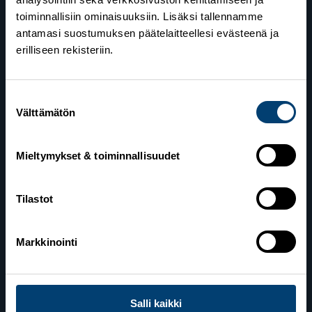
toiminnallisiin ominaisuuksiin. Lisäksi tallennamme
antamasi suostumuksen päätelaitteellesi evästeenä ja
erilliseen rekisteriin.
Suomen Hiihtoliitto
Suostumuksen
Välttämätön
valinta
Valimotie 10
00380 Helsinki
Mieltymykset & toiminnallisuudet
Yhteystiedot
Tilastot
Lahden toimisto
Markkinointi
Suomen Hiihtoliitto c/o Salppuri Oy
Lahden Urheilukeskus
Veikko Kankkosen raitti
15110 Lahti
Salli kaikki