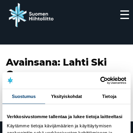
☰
Siirry
suoraan
sisältöön
Avainsana:
Lahti Ski
Games
Suostumus
Yksityiskohdat
Tietoja
11.10.2022
100-vuotiaan Salppurin 100 sävyä
Verkkosivustomme tallentaa ja lukee tietoja laitteeltasi
Käytämme tietoja kävijämäärien ja käyttäytymisen
analysointiin sekä verkkosivuston kehittämiseen ja