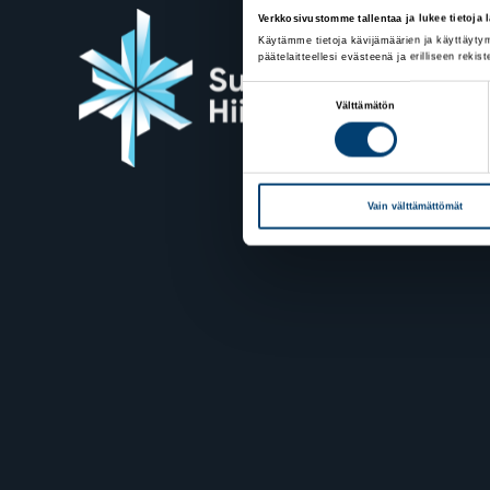
Verkkosivustomme tallentaa ja lukee tietoja la
Käytämme tietoja kävijämäärien ja käyttäytym
päätelaitteellesi evästeenä ja erilliseen rekiste
Suome
Suostumuksen
Välttämätön
Valimot
valinta
00380 H
Yhteyst
Vain välttämättömät