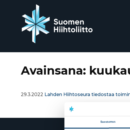
Siirry
suoraan
sisältöön
Avainsana:
kuuka
29.3.2022
Lahden Hiihtoseura tiedostaa toimi
Suostumus