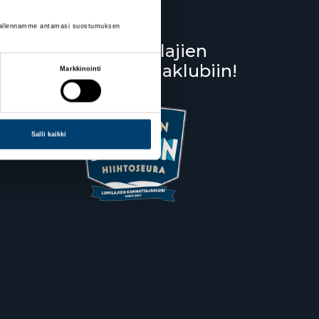
si tallennamme antamasi suostumuksen
Liity lumilajien
kannattajaklubiin!
Markkinointi
Salppuri
Salli kaikki