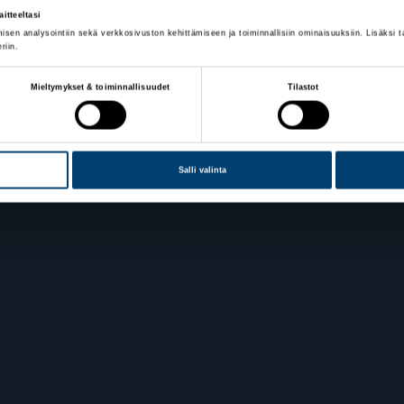
itteeltasi
isen analysointiin sekä verkkosivuston kehittämiseen ja toiminnallisiin ominaisuuksiin. Lisäk
riin.
n Hiihtoliitto
Lahden toimisto
Mieltymykset & toiminnallisuudet
Tilastot
ie 10
Suomen Hiihtoliitto c/o 
elsinki
Oy
Lahden Urheilukeskus
Veikko Kankkosen raitti
iedot
15110 Lahti
Salli valinta