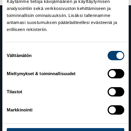
Käytämme tietoja kävijämäärien ja käyttäytymisen
analysointiin sekä verkkosivuston kehittämiseen ja
toiminnallisiin ominaisuuksiin. Lisäksi tallennamme
antamasi suostumuksen päätelaitteellesi evästeenä ja
erilliseen rekisteriin.
Suostumuksen
Välttämätön
valinta
Suomen Hiihtoliitto
Valimotie 10
00380 Helsinki
Mieltymykset & toiminnallisuudet
Yhteystiedot
Tilastot
Markkinointi
Lahden toimisto
Suomen Hiihtoliitto c/o Salppuri Oy