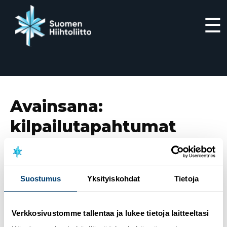
☰
Siirry
suoraan
sisältöön
Avainsana:
kilpailutapahtumat
16.3.2020
Hiihtoliiton päätöksiä ja toimenpiteitä
koronavirusepidemian vuoksi – Pyhäjärven Suomen
Suostumus
Yksityiskohdat
Tietoja
Cupin kisaviikonloppu ja Ristijärven SM-hiihdot on
peruttu
Verkkosivustomme tallentaa ja lukee tietoja laitteeltasi