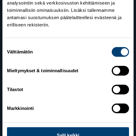
analysointiin sekä verkkosivuston kehittämiseen ja
toiminnallisiin ominaisuuksiin. Lisäksi tallennamme
antamasi suostumuksen päätelaitteellesi evästeenä ja
erilliseen rekisteriin.
Suostumuksen
Suomen Hiihtoliitto
Välttämätön
valinta
Valimotie 10
00380 Helsinki
Mieltymykset & toiminnallisuudet
Yhteystiedot
Tilastot
Lahden toimisto
Markkinointi
Suomen Hiihtoliitto c/o Salppuri Oy
Lahden Urheilukeskus
Veikko Kankkosen raitti
Salli kaikki