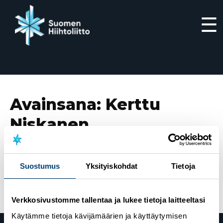
☰
Siirry
suoraan
sisältöön
Avainsana:
Kerttu
Niskanen
16.4.2023
Kerttu Niskanen ja Ville Ahonen juhlivat
Suostumus
Yksityiskohdat
Tietoja
voittoja Suomen Cupin kauden päätöskilpailuissa
Verkkosivustomme tallentaa ja lukee tietoja laitteeltasi
Käytämme tietoja kävijämäärien ja käyttäytymisen