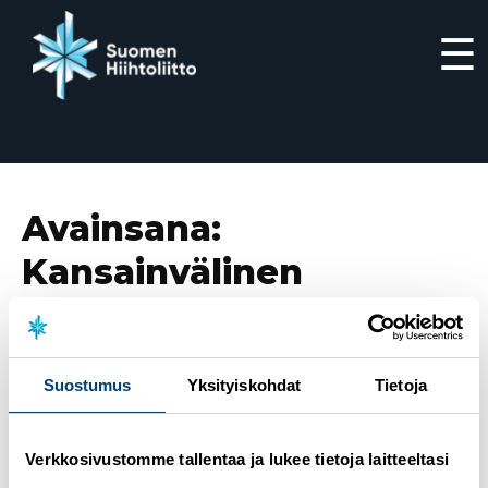
☰
Siirry
suoraan
sisältöön
Avainsana:
Kansainvälinen
Hiihtoliitto
Suostumus
Yksityiskohdat
Tietoja
25.5.2022
Kansainvälisen Hiihtoliiton kevätkongressi
– seuraa päätöksiä tästä artikkelista
Verkkosivustomme tallentaa ja lukee tietoja laitteeltasi