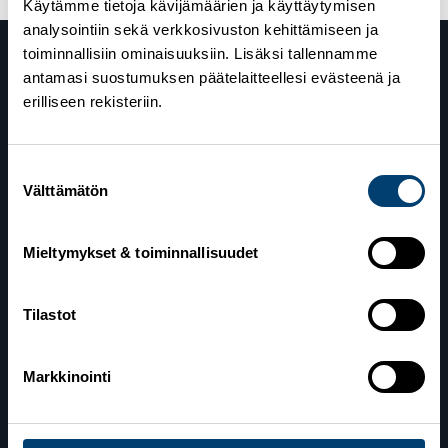
Käytämme tietoja kävijämäärien ja käyttäytymisen
analysointiin sekä verkkosivuston kehittämiseen ja
toiminnallisiin ominaisuuksiin. Lisäksi tallennamme
antamasi suostumuksen päätelaitteellesi evästeenä ja
erilliseen rekisteriin.
Suostumuksen
Välttämätön
valinta
Suomen Hiihtoliitto
Valimotie 10
Mieltymykset & toiminnallisuudet
00380 Helsinki
Yhteystiedot
Tilastot
Markkinointi
Lahden toimisto
Suomen Hiihtoliitto c/o Salppuri Oy