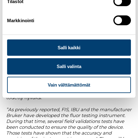
Tilastot
tuttuun tapaan Suomesta, Rukalta. Rukalla kilpaillaan
25.-27.11.2022. Mäkihypyn kausi käynnistyy jo
marraskuun alussa Wislasta. Salpausselän kisojen 100-
Markkinointi
vuotisjuhlakisat järjestetään 24.-26.3.2023. Lahden
kilpailuohjelmaan saadaan maastohiihdon, yhdistetyn
ja miesten mäkihypyn osakilpailujen lisäksi nyt myös
mäkihypyn naisten maailmancupin osakilpailu.
Lahden maailmancup toimii samalla myös
Salli kaikki
finaaliviikonloppuna niin maastohiihdon, naisten
mäkihypyn kuin miesten yhdistetynkin osalta.
Salli valinta
Fluorivoiteiden käyttökielto
FIS, IBU ja Bruker (valmistaja) ovat kehittäneet fluorin
Vain välttämättömät
testilaitteen. Laitteen toimivuutta on testattu useaan
otteeseen ja FIS kertoo, että laitteen tarkkuus on
todetty hyväksi.
”As previously reported, FIS, IBU and the manufacturer
Bruker have developed the fluor testing instrument.
During that time, several field validations tests have
been conducted to ensure the quality of the device.
Those tests have shown that the accuracy and