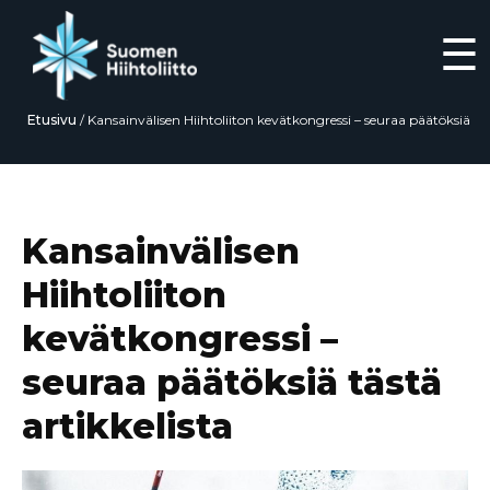
☰
Etusivu
/
Kansainvälisen Hiihtoliiton kevätkongressi – seuraa päätöksiä
tästä artikkelista
Siirry
suoraan
sisältöön
Kansainvälisen
Hiihtoliiton
kevätkongressi –
seuraa päätöksiä tästä
artikkelista