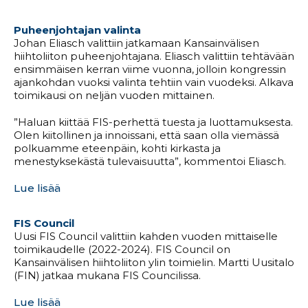
Puheenjohtajan valinta
Johan Eliasch valittiin jatkamaan Kansainvälisen
hiihtoliiton puheenjohtajana. Eliasch valittiin tehtävään
ensimmäisen kerran viime vuonna, jolloin kongressin
ajankohdan vuoksi valinta tehtiin vain vuodeksi. Alkava
toimikausi on neljän vuoden mittainen.
”Haluan kiittää FIS-perhettä tuesta ja luottamuksesta.
Olen kiitollinen ja innoissani, että saan olla viemässä
polkuamme eteenpäin, kohti kirkasta ja
menestyksekästä tulevaisuutta”, kommentoi Eliasch.
Lue lisää
FIS Council
Uusi FIS Council valittiin kahden vuoden mittaiselle
toimikaudelle (2022-2024). FIS Council on
Kansainvälisen hiihtoliiton ylin toimielin. Martti Uusitalo
(FIN) jatkaa mukana FIS Councilissa.
Lue lisää