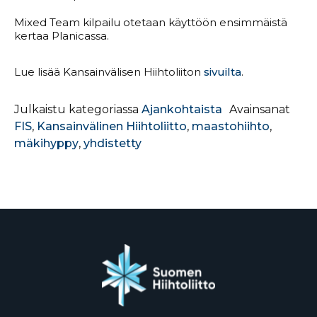
Mixed Team kilpailu otetaan käyttöön ensimmäistä
kertaa Planicassa.
Lue lisää Kansainvälisen Hiihtoliiton
sivuilta
.
Julkaistu kategoriassa
Ajankohtaista
Avainsanat
FIS
,
Kansainvälinen Hiihtoliitto
,
maastohiihto
,
mäkihyppy
,
yhdistetty