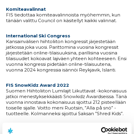
Komiteavalinnat
FIS tiedottaa komiteavalinnoista myöhemmin, kun
tänään valittu Council on käsitellyt kaikki valinnat.
International Ski Congress
Kansainvälisen hiihtoliiton kongressit järjestetään
jatkossa joka vuosi. Parittomina vuosina kongressit
järjestetään online-tilaisuuksina, parillisina vuosina
tilaisuudet kokoavat lajiväen yhteen kohteeseen. Ensi
vuonna kongressi pidetään online-tilaisuutena,
vuonna 2024 kongressia isännöi Reykjavik, Islanti.
FIS SnowKidz Award 2022
Suomen Hiihtoliiton Lumilajit Liikuttavat -kokonaisuus
jatkoi menestyksekkäästi Snowkidz Awardseissa. Tänä
vuonna innostava kokonaisuus sijoittui 212 pisteellään
toiselle sijalle. Voitto meni Ruotsiin, ”Alla på snö” -
tuotteelle. Kolmanneksi sijoittui Saksan ”Shred Kids”.
Lue lisää