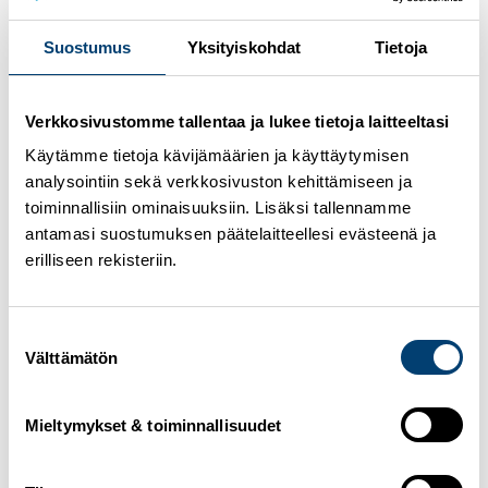
Keskiviikko 25.5.
Suostumus
Yksityiskohdat
Tietoja
Kansainvälisen Hiihtoliiton, FIS:n, kevätkongressi
käynnistyi tänään keskiviikkona Milanossa.
Verkkosivustomme tallentaa ja lukee tietoja laitteeltasi
Ensimmäinen kongressipäivä oli täynnä ohjelmaa ja
käsittelyssä oli muun muassa kauden 2022-2023
Käytämme tietoja kävijämäärien ja käyttäytymisen
maailmancupin kilpailukalenterit,
vuosien 2026 ja
analysointiin sekä verkkosivuston kehittämiseen ja
2027 MM-kisojen järjestäjien valinnat
sekä lajien
toiminnallisiin ominaisuuksiin. Lisäksi tallennamme
sääntömuutoksia.
antamasi suostumuksen päätelaitteellesi evästeenä ja
erilliseen rekisteriin.
Maailmancup-kalenterit
FIS Counsil hyväksyi lajikomiteoiden tekemät
kalenteriesitykset.
Suostumuksen
Välttämätön
Maastohiihto
valinta
Mäkihyppy
Naiset
|
Miehet
Yhdistetty
Naiset
|
Miehet
Mieltymykset & toiminnallisuudet
Maastohiihdon ja yhdistetyn kaudet käynnistyvät