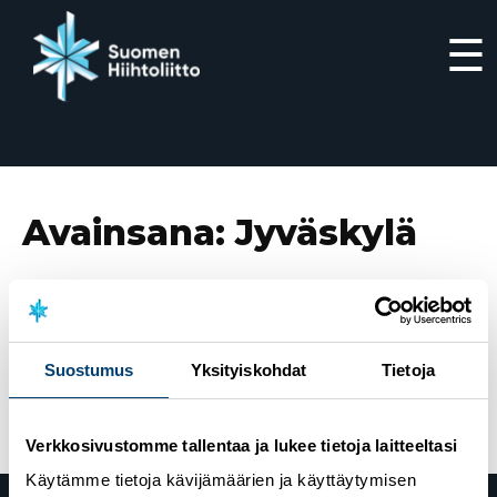
☰
Siirry
suoraan
sisältöön
Avainsana:
Jyväskylä
3.12.2024
Lumiblogi: Seurayhteistyö – miksi ja miten?
4.3.2020
Nuorten SM-hiihdot siirtyvät Jyväskylässä
Suostumus
Yksityiskohdat
Tietoja
Vaajakoskelta Laajavuoreen
Verkkosivustomme tallentaa ja lukee tietoja laitteeltasi
Käytämme tietoja kävijämäärien ja käyttäytymisen