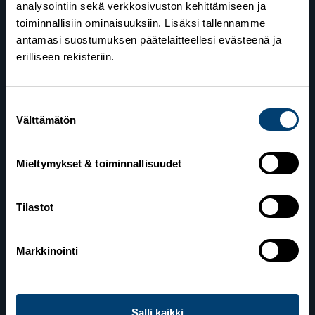
analysointiin sekä verkkosivuston kehittämiseen ja
toiminnallisiin ominaisuuksiin. Lisäksi tallennamme
antamasi suostumuksen päätelaitteellesi evästeenä ja
erilliseen rekisteriin.
Suostumuksen
Suomen Hiihtoliitto
Välttämätön
valinta
Valimotie 10
00380 Helsinki
Mieltymykset & toiminnallisuudet
Yhteystiedot
Tilastot
Lahden toimisto
Markkinointi
Suomen Hiihtoliitto c/o Salppuri Oy
Lahden Urheilukeskus
Veikko Kankkosen raitti
Salli kaikki