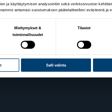
en ja käyttäytymisen analysointiin sekä verkkosivuston kehittämi
nnamme antamasi suostumuksen päätelaitteellesi evästeenä ja eril
n Hiihtoliitto
Lahden toimisto
ie 10
Suomen Hiihtoliitto c/o 
Mieltymykset &
Tilastot
elsinki
Oy
toiminnallisuudet
Lahden Urheilukeskus
Veikko Kankkosen raitti
iedot
15110 Lahti
t
Salli valinta