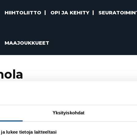
HIIHTOLIITTO
OPI JA KEHITY
SEURATOIMIN
MAAJOUKKUEET
nola
 parahiihdon MM-kisoissa – ajatukset suunnattu Pekingin
Yksityiskohdat
 lukee tietoja laitteeltasi