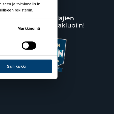
seen ja toiminnallisiin
liseen rekisteriin.
Liity lumilajien
kannattajaklubiin!
Salppuri
Markkinointi
Salli kaikki