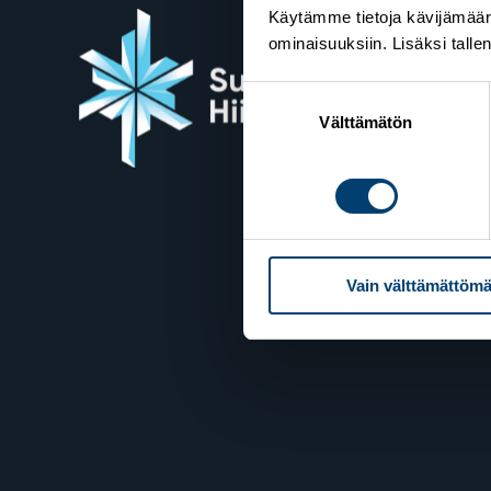
Käytämme tietoja kävijämääri
ominaisuuksiin. Lisäksi talle
Suome
Suostumuksen
Valimot
valinta
Välttämätön
00380 H
Yhteyst
Vain välttämättömä