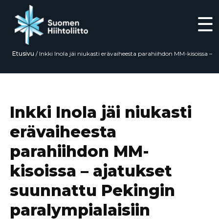
☰
Etusivu
/
Inkki Inola jäi niukasti erävaiheesta parahiihdon MM-kisoissa –
ajatukset suunnattu Pekingin paralympialaisiin
Siirry
suoraan
sisältöön
Inkki Inola jäi niukasti
erävaiheesta
parahiihdon MM-
kisoissa – ajatukset
suunnattu Pekingin
paralympialaisiin