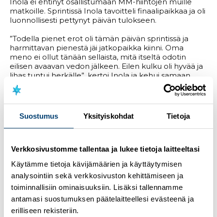
Inola ei ehtinyt osallistumaan MM-hiihtojen muille
matkoille. Sprintissä Inola tavoitteli finaalipaikkaa ja oli
luonnollisesti pettynyt päivän tulokseen.
”Todella pienet erot oli tämän päivän sprintissä ja
harmittavan pienestä jäi jatkopaikka kiinni. Oma
meno ei ollut tänään sellaista, mitä itseltä odotin
eilisen avaavan vedon jälkeen. Eilen kulku oli hyvää ja
lihas tuntui herkälle”, kertoi Inola ja kehui samaan
aikaan suksia kiitellen huoltaja
Raimo Uusi-
Autin
erinomaista työtä.
Inolan vahvuudet eivät näkyneet päivän hiihdossa.
Suostumus
Yksityiskohdat
Tietoja
”Suurin syy heikkoon tulokseen löytyy sukan ja pipon
väliltä. Jalkojen lihaksisto ei toiminut vuorohiihdossa
normaalisti, joten ylämäet, jotka ovat normaalisti oma
Verkkosivustomme tallentaa ja lukee tietoja laitteeltasi
vahvuus, menivät tänään heikommin”, jatkoi Inola.
Käytämme tietoja kävijämäärien ja käyttäytymisen
analysointiin sekä verkkosivuston kehittämiseen ja
Kansainvälinen kilpailukausi jatkuu Inkki Inolalla ja
Arttu Kaariolla maaliskuussa Pekingin
toiminnallisiin ominaisuuksiin. Lisäksi tallennamme
paralympialaissa, jossa päämatka on perinteisen 20
antamasi suostumuksen päätelaitteellesi evästeenä ja
kilometrin kilpailu.
erilliseen rekisteriin.