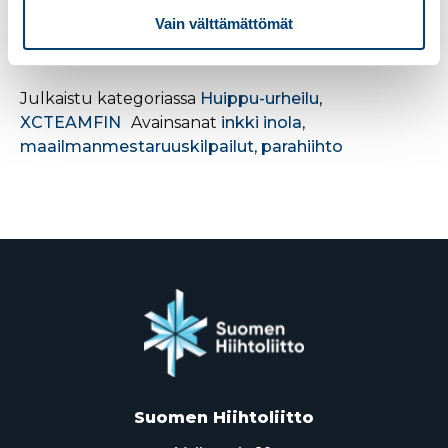
Inola valittiin opashiihtäjä Arttu Kaarion kanssa
paralympiajoukkueeseen joulukuussa.
Vain välttämättömät
Tulokset
Julkaistu kategoriassa
Huippu-urheilu
,
XCTEAMFIN
Avainsanat
inkki inola
,
maailmanmestaruuskilpailut
,
parahiihto
Suomen Hiihtoliitto