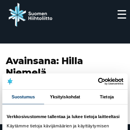
☰
Siirry
suoraan
sisältöön
Avainsana:
Hilla
Niemelä
31.1.2026
Ari Luusua ja Hilla Niemelä Suomen Cupin
Suostumus
Yksityiskohdat
Tietoja
väliaikalähtökilpailujen voittoihin Tampereella
Verkkosivustomme tallentaa ja lukee tietoja laitteeltasi
Käytämme tietoja kävijämäärien ja käyttäytymisen