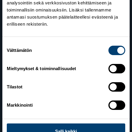
analysointiin sekä verkkosivuston kehittämiseen ja
toiminnallisiin ominaisuuksiin. Lisäksi tallennamme
antamasi suostumuksen päätelaitteellesi evästeenä ja
erilliseen rekisteriin.
Suostumuksen
Suomen Hiihtoliitto
Välttämätön
valinta
Valimotie 10
00380 Helsinki
Mieltymykset & toiminnallisuudet
Yhteystiedot
Tilastot
Lahden toimisto
Markkinointi
Suomen Hiihtoliitto c/o Salppuri Oy
Lahden Urheilukeskus
Veikko Kankkosen raitti
Salli kaikki