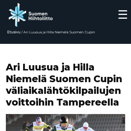
☰
Etusivu
/
Ari Luusua ja Hilla Niemelä Suomen Cupin
väliaikalähtökilpailujen voittoihin Tampereella
Siirry
suoraan
sisältöön
Ari Luusua ja Hilla
Niemelä Suomen Cupin
väliaikalähtökilpailujen
voittoihin Tampereella