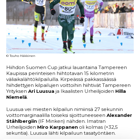
© Touho Häkkinen
Hiihdon Suomen Cup jatkui lauantaina Tampereen
Kaupissa perinteisen hiihtotavan 15 kilometrin
väliaikalähtökilpailuilla. Kirpeässä pakkassäässä
hiihdettyjen kilpailujen voittoihin hiihtivät Tampereen
Yrityksen
Ari Luusua
ja Ikaalisten Urheilijoiden
Hilla
Niemelä
.
Luusua vei miesten kilpailun nimiinsä 27 sekunnin
voittomarginaalilla toiseksi sijoittuneeseen
Alexander
Ståhlbergiin
(IF Minken) nähden. Imatran
Urheilijoiden
Miro Karppanen
oli kolmas (+32,5
sekuntia). Luusua lähti kilpailuun tasatyöntäen.