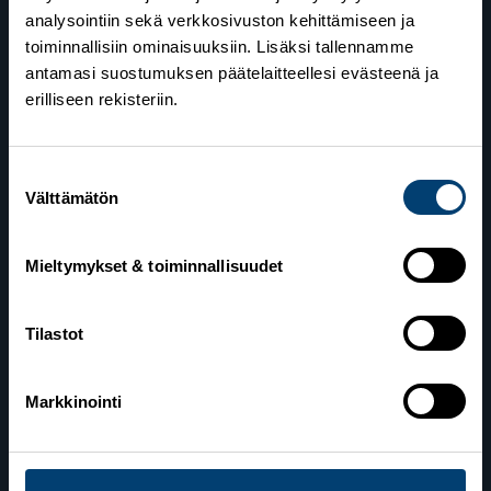
analysointiin sekä verkkosivuston kehittämiseen ja
toiminnallisiin ominaisuuksiin. Lisäksi tallennamme
antamasi suostumuksen päätelaitteellesi evästeenä ja
erilliseen rekisteriin.
Suostumuksen
Suomen Hiihtoliitto
Välttämätön
valinta
Valimotie 10
00380 Helsinki
Mieltymykset & toiminnallisuudet
Yhteystiedot
Tilastot
Markkinointi
Lahden toimisto
Suomen Hiihtoliitto c/o Salppuri Oy
Lahden Urheilukeskus