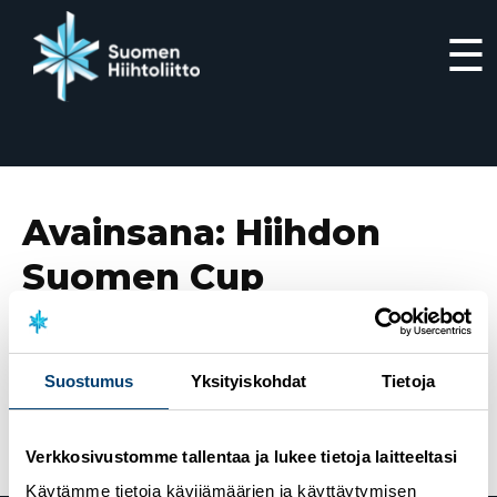
☰
Siirry
suoraan
sisältöön
Avainsana:
Hiihdon
Suomen Cup
20.11.2025
Suomen Cup jatkuu Rukalla tulevana
Suostumus
Yksityiskohdat
Tietoja
viikonloppuna – Rukan ladut tarjoilevat
näytönpaikkoja maailmancupin avaukseen
Verkkosivustomme tallentaa ja lukee tietoja laitteeltasi
Käytämme tietoja kävijämäärien ja käyttäytymisen