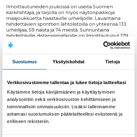
Ilmoittautuneiden joukossa on useita Suomen
kärkihiihtäjiä, ja tarjolla on myös näytönpaikkoja
maajoukkuetta haastaville urheilijoille. Lauantaina
hiihdettävien sprinttien lähtölistoilla on yhteensä 133
urheilijaa, 59 naista ja 74 miestä. Sunnuntaina
hiihdettäville distanssimatkoille on ilmoittautunut 179
urheilijaa. Naisten kilpailun lähtölistalla on 63 nimeä ja
miesten 116. Mukana Rukan viikonlopussa nähdään
muun muassa Kerttu Niskanen, Jasmi Joensuu, Lauri
Vuorinen ja Iivo Niskanen sekä Oloksella viime
Suostumus
Yksityiskohdat
Tietoja
viikonloppuna säväyttäneet Anna-Kaisa Saari ja Leevi
Tarjanne.
Lähtölistat
Verkkosivustomme tallentaa ja lukee tietoja laitteeltasi
Sprintti P
Käytämme tietoja kävijämäärien ja käyttäytymisen
20 km V
analysointiin sekä verkkosivuston kehittämiseen ja
Rukalla ollaan valmiita ottamaan kisavieraat vastaan.
toiminnallisiin ominaisuuksiin. Lisäksi tallennamme
antamasi suostumuksen päätelaitteellesi evästeenä ja
– Olympiatalvi on lähtenyt mielenkiintoisesti käyntiin
erilliseen rekisteriin.
ja tulevana viikonloppuna kotimaiset hiihtohuiput
saadaan ottamaan mittaa toisistaan samoilla laduilla,
joilla kilpaillaan viikkoa myöhemmin maailmancup-