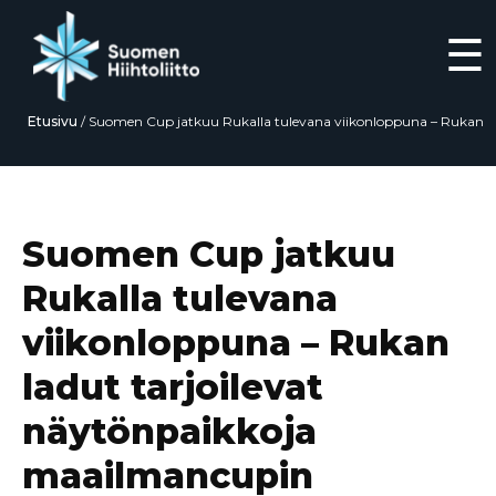
☰
Etusivu
/
Suomen Cup jatkuu Rukalla tulevana viikonloppuna – Rukan
ladut tarjoilevat näytönpaikkoja maailmancupin avaukseen
Siirry
suoraan
sisältöön
Suomen Cup jatkuu
Rukalla tulevana
viikonloppuna – Rukan
ladut tarjoilevat
näytönpaikkoja
maailmancupin