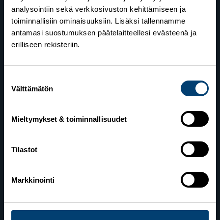
analysointiin sekä verkkosivuston kehittämiseen ja
toiminnallisiin ominaisuuksiin. Lisäksi tallennamme
antamasi suostumuksen päätelaitteellesi evästeenä ja
erilliseen rekisteriin.
Suostumuksen
Suomen Hiihtoliitto
Välttämätön
valinta
Valimotie 10
00380 Helsinki
Mieltymykset & toiminnallisuudet
Yhteystiedot
Tilastot
Markkinointi
Lahden toimisto
Suomen Hiihtoliitto c/o Salppuri Oy
Lahden Urheilukeskus