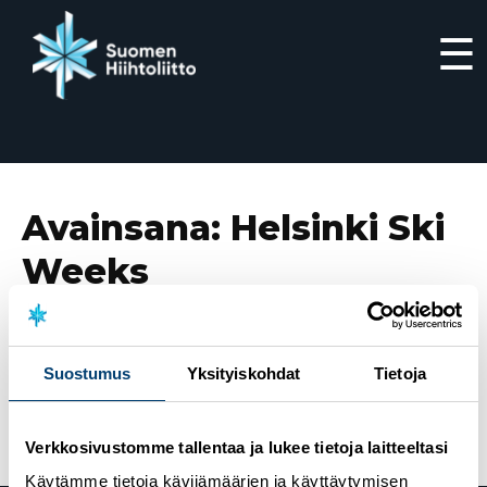
☰
Siirry
suoraan
sisältöön
Avainsana:
Helsinki Ski
Weeks
5.12.2022
Talven monipuolisin
Suostumus
Yksityiskohdat
Tietoja
tapahtumakokonaisuus Helsinki Ski Weeks palaa
Olympiastadionille 4.-22.3.2023
Verkkosivustomme tallentaa ja lukee tietoja laitteeltasi
Käytämme tietoja kävijämäärien ja käyttäytymisen