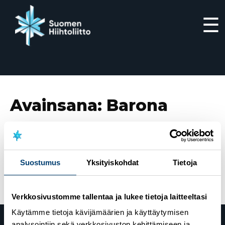
☰
Siirry
suoraan
sisältöön
Avainsana:
Barona
5.10.2022
Barona on Hiihtoliiton uusi
pääyhteistyökumppani – “Urheilu on merkittävä
Suostumus
Yksityiskohdat
Tietoja
hyvinvoinnin lähde”
Verkkosivustomme tallentaa ja lukee tietoja laitteeltasi
Käytämme tietoja kävijämäärien ja käyttäytymisen
analysointiin sekä verkkosivuston kehittämiseen ja