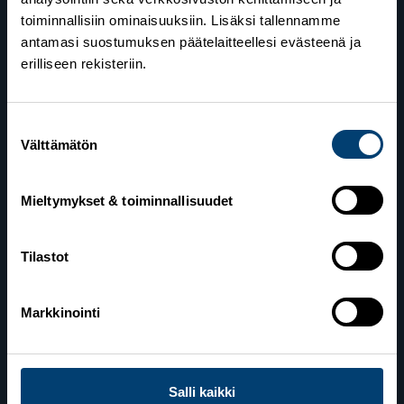
toiminnallisiin ominaisuuksiin. Lisäksi tallennamme
antamasi suostumuksen päätelaitteellesi evästeenä ja
erilliseen rekisteriin.
Suomen Hiihtoliitto
Suostumuksen
Välttämätön
valinta
Valimotie 10
00380 Helsinki
Mieltymykset & toiminnallisuudet
Yhteystiedot
Tilastot
Lahden toimisto
Markkinointi
Suomen Hiihtoliitto c/o Salppuri Oy
Lahden Urheilukeskus
Veikko Kankkosen raitti
15110 Lahti
Salli kaikki