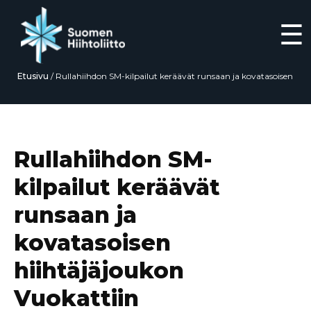
☰
Etusivu
/
Rullahiihdon SM-kilpailut keräävät runsaan ja kovatasoisen
hiihtäjäjoukon Vuokattiin
Siirry
suoraan
sisältöön
Rullahiihdon SM-
kilpailut keräävät
runsaan ja
kovatasoisen
hiihtäjäjoukon
Vuokattiin