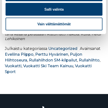
heidän seuransa voivat omissa somekanavissaan
käyttää kuvaajatiedot mainittuina.
Salli valinta
Lisätietoja tapahtumasta: Ann-Mary Ähtävä,
0443075759
Vain välttämättömät
Kuvassa Perttu Hyvärinen Vuokatinvaaran nousussa
tänä kesänä perässään Ristomatti Hakola. Kuva: Heidi
Lehikoinen
Julkaistu kategoriassa
Uncategorized
Avainsanat
Eveliina Piippo
,
Perttu Hyvärinen
,
Puijon
Hiihtoseura
,
Rullahiihdon SM-kilpailut
,
Rullahiihto
,
Vuokatti
,
Vuokatti Ski Team Kainuu
,
Vuokatti
Sport