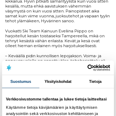
kikkailua. Hyvin pitkälti samantyylistä kuin vuosi sitten
kesällä, mutta ehkä aavistuksen vähemmän
väsymystä on kuin vuosi sitten. Painopisteet aika
samat kuin viime vuonna, juoksutehot ja vapaan tyylin
tehot ylämäkeen, Hyvärinen sanoo.
Vuokatti Ski Team Kainuun Eveliina Piippo on
harjoitellut kesän toistaiseksi Tampereella, mikä on
tehnyt kesästä vähän erilaista. Kevät ja kesä ovat
olleet hieman erilainen myös harjoituksellisesti.
– Keväällä pidin kunnollisen lepojakson. Voima- ja
nopeuspuolelle on annettu tilaa, tehoharjoittelu oli
käytännössä pois tosi pitkään. Talvella vasta nähdään,
oliko oikea veto. Mutta ainakin saatiin selkeä muutos,
Piippo sanoo.
Suostumus
Yksityiskohdat
Tietoja
Maajoukkueleiri kilpailuineen on tervetullutta jatkoa
kesälle.
Verkkosivustomme tallentaa ja lukee tietoja laitteeltasi
– Yhtään en oikein tiedä, missä mennään. Kesäkuussa
olen käynyt testeissä, mutta kisa on niin eri kuin
Käytämme tietoja kävijämäärien ja käyttäytymisen
testitilanne. Toki on harjoituskausi, eikä (kisoista) saa
analysointiin sekä verkkosivuston kehittämiseen ja
liikaa vetää johtopäätöksiä. Uskon, että monelle tämä