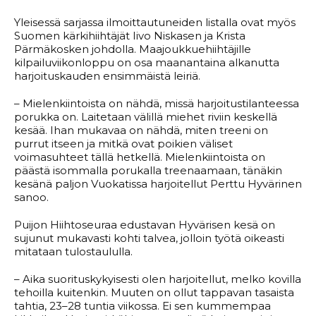
Yleisessä sarjassa ilmoittautuneiden listalla ovat myös
Suomen kärkihiihtäjät Iivo Niskasen ja Krista
Pärmäkosken johdolla. Maajoukkuehiihtäjille
kilpailuviikonloppu on osa maanantaina alkanutta
harjoituskauden ensimmäistä leiriä.
– Mielenkiintoista on nähdä, missä harjoitustilanteessa
porukka on. Laitetaan välillä miehet riviin keskellä
kesää. Ihan mukavaa on nähdä, miten treeni on
purrut itseen ja mitkä ovat poikien väliset
voimasuhteet tällä hetkellä. Mielenkiintoista on
päästä isommalla porukalla treenaamaan, tänäkin
kesänä paljon Vuokatissa harjoitellut Perttu Hyvärinen
sanoo.
Puijon Hiihtoseuraa edustavan Hyvärisen kesä on
sujunut mukavasti kohti talvea, jolloin työtä oikeasti
mitataan tulostaululla.
– Aika suorituskykyisesti olen harjoitellut, melko kovilla
tehoilla kuitenkin. Muuten on ollut tappavan tasaista
tahtia, 23–28 tuntia viikossa. Ei sen kummempaa