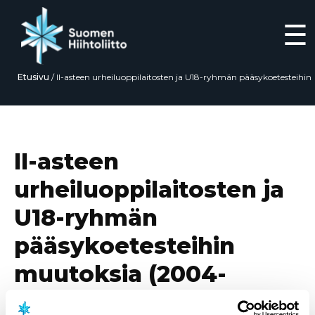
☰
Etusivu
/
II-asteen urheiluoppilaitosten ja U18-ryhmän pääsykoetesteihin
muutoksia (2004-syntyneet)
Siirry
suoraan
sisältöön
II-asteen
urheiluoppilaitosten ja
U18-ryhmän
pääsykoetesteihin
muutoksia (2004-
syntyneet)