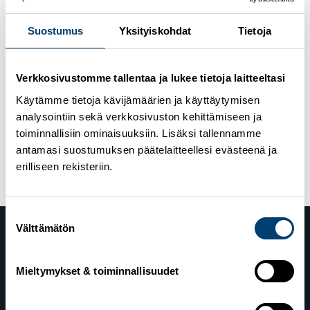
U18-ryhmän pääsykoetestit järjestetään
Suostumus
Yksityiskohdat
Tietoja
mahdollisuuksien mukaan 8.-9.6.
aikaisemmin
ilmoitetuissa testipaikoissa
. Pääsykoetestit koskevat
kaikkia U18-ryhmään hakevia, myös niitä
urheiluoppilaitoksiin hakeneita, joille testit olisi
Verkkosivustomme tallentaa ja lukee tietoja laitteeltasi
järjestetty oppilaitosten toimesta. Testien
Käytämme tietoja kävijämäärien ja käyttäytymisen
järjestäminen ja ilmoittautumisohjeet vahvistetaan
myöhemmin SHL:n verkkosivuilla.
analysointiin sekä verkkosivuston kehittämiseen ja
toiminnallisiin ominaisuuksiin. Lisäksi tallennamme
Julkaistu kategoriassa
Uncategorized
antamasi suostumuksen päätelaitteellesi evästeenä ja
erilliseen rekisteriin.
Suostumuksen
Välttämätön
valinta
Mieltymykset & toiminnallisuudet