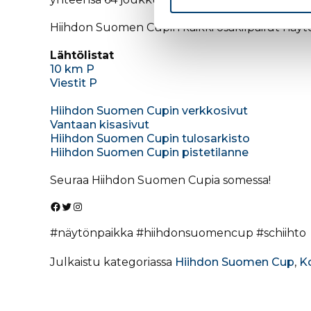
Hiihdon Suomen Cupin kaikki osakilpailut näytet
Lähtölistat
10 km P
Viestit P
Hiihdon Suomen Cupin verkkosivut
Vantaan kisasivut
Hiihdon Suomen Cupin tulosarkisto
Hiihdon Suomen Cupin pistetilanne
Seuraa Hiihdon Suomen Cupia somessa!
Facebook
Twitter
Instagram
#näytönpaikka #hiihdonsuomencup #schiihto
Julkaistu kategoriassa
Hiihdon Suomen Cup
,
Ko