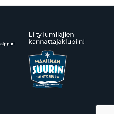
Liity lumilajien
kannattajaklubiin!
Salppuri