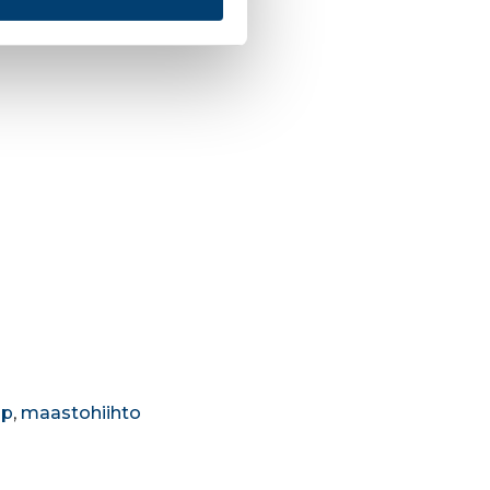
up
,
maastohiihto