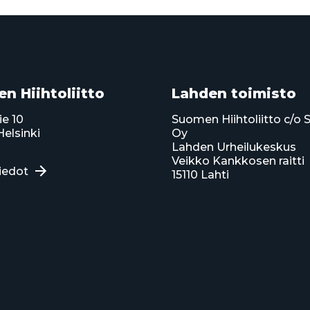
n Hiihtoliitto
Lahden toimisto
ie 10
Suomen Hiihtoliitto c/o 
elsinki
Oy
Lahden Urheilukeskus
Veikko Kankkosen raitti
iedot
15110 Lahti