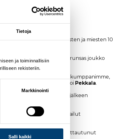
Tietoja
auantaina hiihdettävät naisten ja miesten 10
ellä hiihtotavalla.
aulussa ja mukana on jälleen runsas joukko
seen ja toiminnallisiin
liseen rekisteriin.
olimatta meidän tärkein yhteistyökumppanimme,
 kisaviikonloppuna, kommentoi
Pekkala
.
Markkinointi
upia hiihdetään pitkän tauon jälkeen
aalla on pitkästä aikaa kilpailut
ihdettäviin viesteihin on ilmoittautunut
Salli kaikki