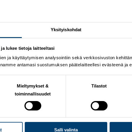
Yksityiskohdat
una Vantaan Hakunilassa. Viikonlopun ohjelmassa ovat l
iihtotavalla sekä sunnuntaina hiihdettävät viestit perinteis
 lukee tietoja laitteeltasi
i Pekkalan
mukaan kilpailun järjestelyt ovat hyvin aikat
en ja käyttäytymisen analysointiin sekä verkkosivuston kehittämi
ven vaihtelevat sääolosuhteet.
nnamme antamasi suostumuksen päätelaitteellesi evästeenä ja eril
 haastava, on ollut lumisadetta ja vesisadetta. Tästä hu
 varastoon. Uskomme, että meillä on huippu olosuhteet
Mieltymykset &
Tilastot
ivottaa yleisön tervetulleeksi Vantaalle, jossa Suomen C
toiminnallisuudet
viikonloppua. Kisapäivä on juhlapäivä. Toivotaan kun Vant
a ladunvarteen,
Pekkala
summaa.
ilmoittautunut yhteensä 171 urheilijaa, ja sunnuntaina hi
t
Salli valinta