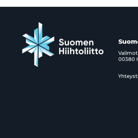
Suome
Valimot
00380 H
Yhteyst