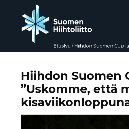
Etusivu
/
Hiihdon Suomen Cup jat
Siirry
suoraan
sisältöön
Hiihdon Suomen C
”Uskomme, että m
kisaviikonloppun