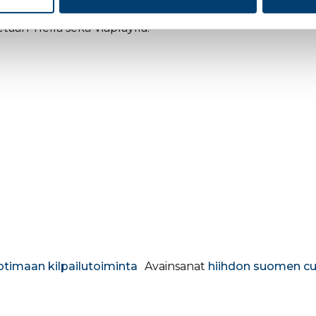
ään Ylellä sekä Viaplaylla.
timaan kilpailutoiminta
Avainsanat
hiihdon suomen c