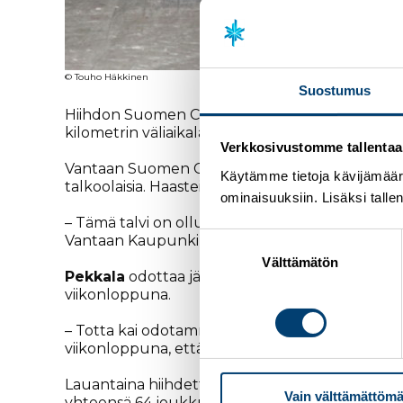
© Touho Häkkinen
Suostumus
Hiihdon Suomen Cup jatkuu tulevana viikonlopp
kilometrin väliaikalähtökilpailut perinteisellä h
Verkkosivustomme tallentaa ja
Vantaan Suomen Cupin kilpailunjohtajan
Antt
Käytämme tietoja kävijämääri
talkoolaisia. Haasteita on kuitenkin tuonut tal
ominaisuuksiin. Lisäksi talle
– Tämä talvi on ollut kelien puolesta erittäin
Suostumuksen
Vantaan Kaupunki, on saanut hyvin tykkilunta
valinta
Välttämätön
Pekkala
odottaa jännittävää viikonloppua ja to
viikonloppuna.
– Totta kai odotamme jälleen kerran huippu kisa
viikonloppuna, että yleisö löytäisi katsomoon j
Lauantaina hiihdettäville normaalimatkoille on 
Vain välttämättömä
yhteensä 64 joukkuetta.