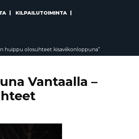
TA
KILPAILUTOIMINTA
n huippu olosuhteet kisaviikonloppuna”
una Vantaalla –
uhteet