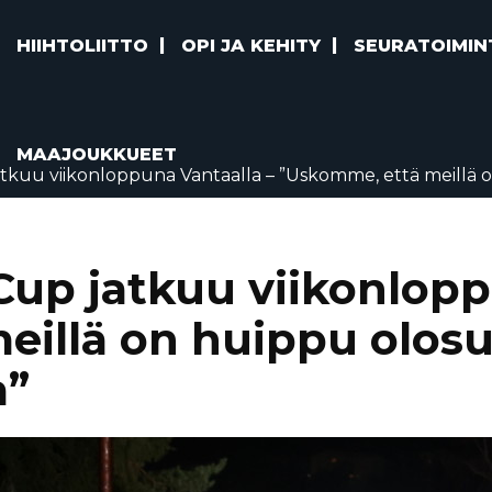
HIIHTOLIITTO
OPI JA KEHITY
SEURATOIMIN
MAAJOUKKUEET
kuu viikonloppuna Vantaalla – ”Uskomme, että meillä o
up jatkuu viikonlopp
eillä on huippu olos
a”