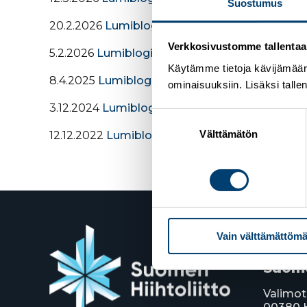
Suostumus
20.2.2026
Lumiblogi: Milano-Cortina 2026 – mi
Verkkosivustomme tallentaa ja
5.2.2026
Lumiblogi: ”Kun olympialaiset alkavat,
Käytämme tietoja kävijämääri
8.4.2025
Lumiblogi: Suomen vilkkain hiihtosta
ominaisuuksiin. Lisäksi talle
3.12.2024
Lumiblogi: Seurayhteistyö – miksi ja
Suostumuksen
valinta
Välttämätön
12.12.2022
Lumiblogi: Lumelle on kysyntää
Vain välttämättömä
Suome
Valimot