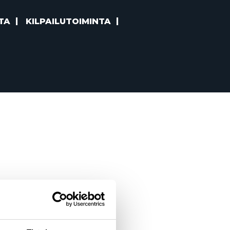
TA
KILPAILUTOIMINTA
rrella”