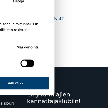
Tietoja
di Fiemmen olympialadut syntyivät?
seen ja toiminnallisiin
liseen rekisteriin.
Markkinointi
Salli kaikki
Liity lumilajien
kannattajaklubiin!
Salppuri