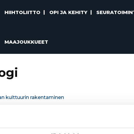
HIIHTOLIITTO
OPI JA KEHITY
SEURATOIMIN
MAAJOUKKUEET
ogi
an kulttuurin rakentaminen
kkueen pelinrakentajina
rjen valintoja – ”Tärkeintä on edetä ja oppia matkan va
sa – yhteistyöllä kohti reilumpaa kilpailua