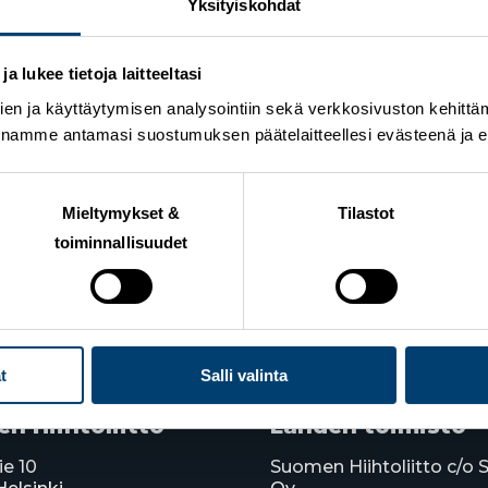
Yksityiskohdat
taliunelmien backstagella
 lukee tietoja laitteeltasi
 näyttämö on silloin valmis urheilijoille” – kuinka Val 
en ja käyttäytymisen analysointiin sekä verkkosivuston kehittämi
dion löytyy Tampereelta
nnamme antamasi suostumuksen päätelaitteellesi evästeenä ja eril
 miten?
Mieltymykset &
Tilastot
toiminnallisuudet
t
Salli valinta
n Hiihtoliitto
Lahden toimisto
ie 10
Suomen Hiihtoliitto c/o 