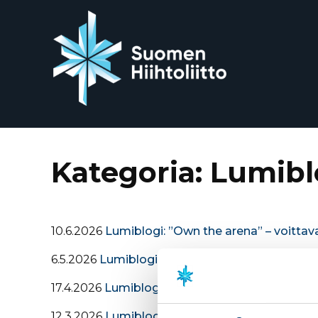
Siirry
suoraan
sisältöön
Kategoria:
Lumibl
10.6.2026
Lumiblogi: ”Own the arena” – voittav
6.5.2026
Lumiblogi: Luottamus ja avoimuus jou
17.4.2026
Lumiblogi: Muutoksen johtaminen on a
12.3.2026
Lumiblogi: Fluorittomuus lumiurheilus