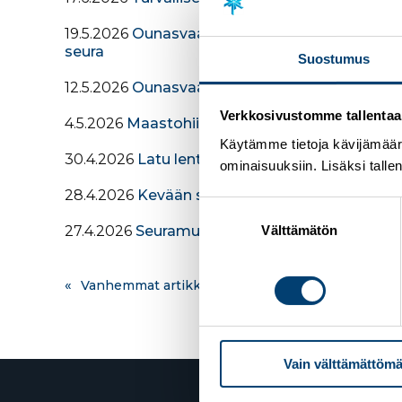
19.5.2026
Ounasvaaran Hiihtouseura nousi maas
seura
Suostumus
12.5.2026
Ounasvaaran Hiihtoseura hakee toim
Verkkosivustomme tallentaa ja
4.5.2026
Maastohiihdon Hopeasompa-yläkoulule
Käytämme tietoja kävijämääri
30.4.2026
Latu lentoon 2026 -kiertue käynnis
ominaisuuksiin. Lisäksi talle
28.4.2026
Kevään seurawebinaari järjestetään 
Suostumuksen
valinta
Välttämätön
27.4.2026
Seuramuutot kaudelle 2026–2027 teh
Artikkelien
Vanhemmat artikkelit
selaus
Vain välttämättömä