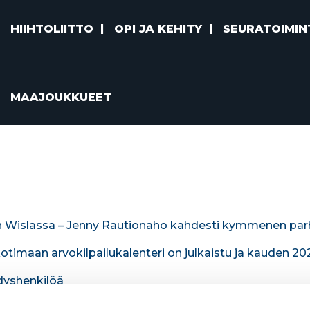
HIIHTOLIITTO
OPI JA KEHITY
SEURATOIMIN
MAAJOUKKUEET
n Wislassa – Jenny Rautionaho kahdesti kymmenen pa
maan arvokilpailukalenteri on julkaistu ja kauden 20
dyshenkilöä
eriaatteet käyttöön Hiihtoliiton alaisessa toiminnass