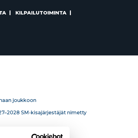
TA
KILPAILUTOIMINTA
rhaan joukkoon
27–2028 SM-kisajärjestäjät nimetty
a ja tapahtumissa