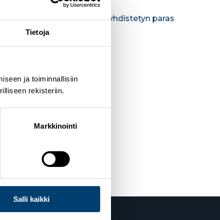
n Hiihtoseura mäkihypyn ja yhdistetyn paras
Tietoja
seen ja toiminnallisiin
liseen rekisteriin.
Markkinointi
Salli kaikki