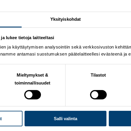
tohiihdon seuraluokittelun parhaaksi seuraksi – Lahde
Yksityiskohdat
innanjohtajaa
 lukee tietoja laitteeltasi
irityksen urheilijavalinnat kaudelle 2026-2027
en ja käyttäytymisen analysointiin sekä verkkosivuston kehittämi
tyy kesäkuussa Lahdessa ja Kouvolassa
nnamme antamasi suostumuksen päätelaitteellesi evästeenä ja eril
18.5.2026 – ilmoittaudu mukaan!
Mieltymykset &
Tilastot
tävä viimeistään 31.5.2026
toiminnallisuudet
t
Salli valinta