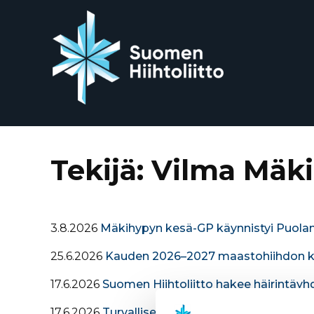
Siirry
suoraan
sisältöön
Tekijä:
Vilma Mäki
3.8.2026
Mäkihypyn kesä-GP käynnistyi Puola
25.6.2026
Kauden 2026–2027 maastohiihdon koti
17.6.2026
Suomen Hiihtoliitto hakee häirintäyh
17.6.2026
Turvallisemman toimintaympäristön p