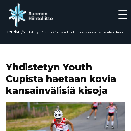
☰
Etusivu
/
Yhdistetyn Youth Cupista haetaan kovia kansainvälisiä kisoja
Siirry
suoraan
sisältöön
Yhdistetyn Youth
Cupista haetaan kovia
kansainvälisiä kisoja