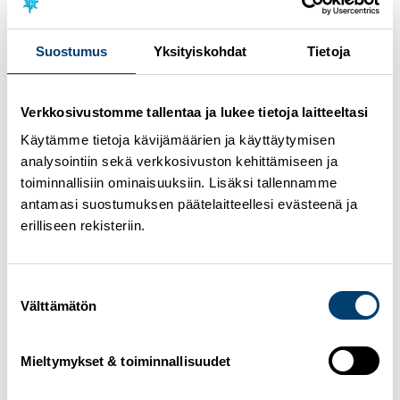
Yhdistetty
Yhdistetyn kesä-GP
Suostumus
Yksityiskohdat
Tietoja
Oberwiesenthal, Saksa 25.-27.8.2023
(ei suomalaisia
mukana)
Oberstdorf, Saksa 29.-30.8.2023
Villach, Itävalta 1.-3.9.2023
Verkkosivustomme tallentaa ja lukee tietoja laitteeltasi
Käytämme tietoja kävijämäärien ja käyttäytymisen
Naiset
Minja Korhonen ja Heta Hirvonen
analysointiin sekä verkkosivuston kehittämiseen ja
toiminnallisiin ominaisuuksiin. Lisäksi tallennamme
Miehet
antamasi suostumuksen päätelaitteellesi evästeenä ja
Ilkka Herola, Eero Hirvonen, Arttu Mäkiaho, Otto
erilliseen rekisteriin.
Niittykoski, Jesse Pääkkönen ja Perttu Reponen
Medialle
Suostumuksen
Välttämätön
valinta
Hiihtoliiton viestintätiimi hoitaa yhdistetyn kesä-GP:n
Oberstdorfin kilpailujen viestinnän kotimaasta käsin.
Syys-lokakuussa Hiihtoliiton viestintä on
Mieltymykset & toiminnallisuudet
sopeuttamistoimenpiteiden takia lomautettuna. Tänä
aikana mediayhteydenotot suoraan toiminnanjohtaja