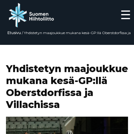
☰
Etusivu
/
Yhdistetyn maajoukkue mukana kesä-GP:llä Oberstdorfissa ja
Villachissa
Siirry
suoraan
sisältöön
Yhdistetyn maajoukkue
mukana kesä-GP:llä
Oberstdorfissa ja
Villachissa