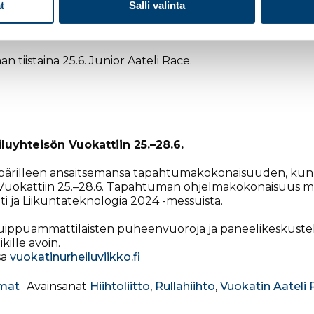
 miesten listoilla on 91 nimeä. Ilmoittautuneiden joukoss
t
Salli valinta
uu
sekä
Iivo Niskanen
,
Remi Lindholm
ja
Niko Anttola
oden voittojaan. Niskanen hakee Aateli Racesta peräti s
an tiistaina 25.6. Junior Aateli Race.
uyhteisön Vuokattiin 25.–28.6.
mpärilleen ansaitsemansa tapahtumakokonaisuuden, kun 
 Vuokattiin 25.–28.6. Tapahtuman ohjelmakokonaisuus 
ti ja Liikuntateknologia 2024 -messuista.
huippuammattilaisten puheenvuoroja ja paneelikeskustel
kille avoin.
sa
vuokatinurheiluviikko.fi
mat
Avainsanat
Hiihtoliitto
,
Rullahiihto
,
Vuokatin Aateli