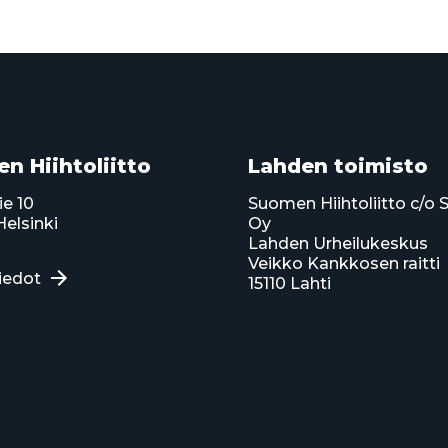
n Hiihtoliitto
Lahden toimisto
ie 10
Suomen Hiihtoliitto c/o 
elsinki
Oy
Lahden Urheilukeskus
Veikko Kankkosen raitti
iedot
15110 Lahti