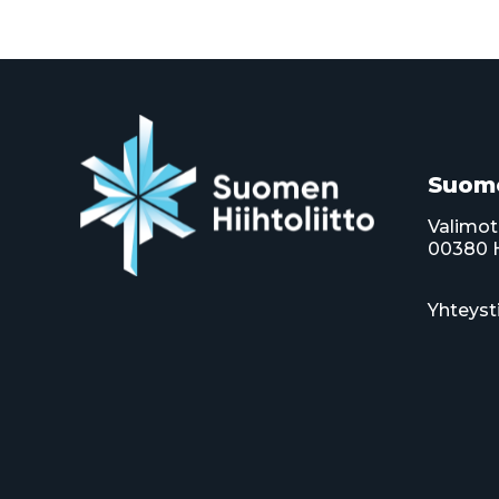
Suome
Valimot
00380 H
Yhteyst