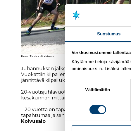
Suostumus
Verkkosivustomme tallentaa ja
Kuva: Touho Häkkinen
Käytämme tietoja kävijämääri
Juhannuksen jälkeisellä viikolla 25.–26.6. jär
ominaisuuksiin. Lisäksi talle
Vuokattiin kilpailemaan rullahiihdossa ja maasto
jännittävä kilpailukokonaisuus.
Suostumuksen
valinta
Välttämätön
20-vuotisjuhlavuottaan viettävä kilpailukokona
kesäkunnon mittari.
– 20 vuotta on tapahtumalle kuin tapahtumalle ku
tapahtumaa ja sen järjestämistä. Iso kiitos kaik
Koivusalo
.