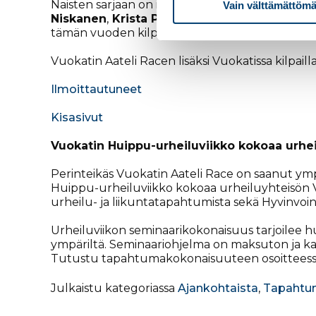
Naisten sarjaan on ilmoittautunut 51 urheilijaa,
Vain välttämättömä
Niskanen
,
Krista Pärmäkoski
ja
Jasmi Joens
tämän vuoden kilpailuun puolustamaan viime vu
Vuokatin Aateli Racen lisäksi Vuokatissa kilpailla
Ilmoittautuneet
Kisasivut
Vuokatin Huippu-urheiluviikko kokoaa urheil
Perinteikäs Vuokatin Aateli Race on saanut y
Huippu-urheiluviikko kokoaa urheiluyhteisön
urheilu- ja liikuntatapahtumista sekä Hyvinvoin
Urheiluviikon seminaarikokonaisuus tarjoilee 
ympäriltä. Seminaariohjelma on maksuton ja kai
Tutustu tapahtumakokonaisuuteen osoittees
Julkaistu kategoriassa
Ajankohtaista
,
Tapahtu