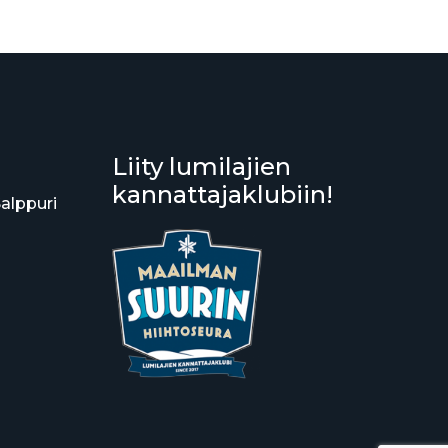
Liity lumilajien
kannattajaklubiin!
Salppuri