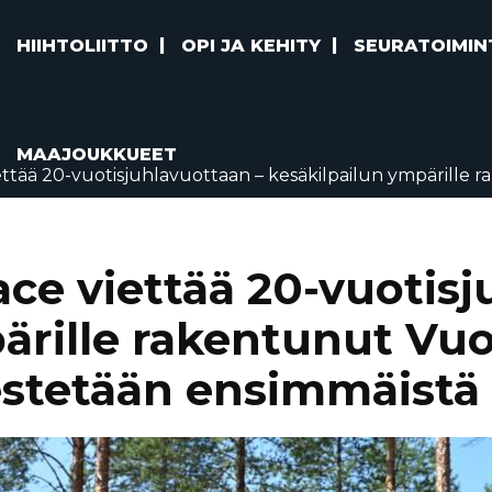
HIIHTOLIITTO
OPI JA KEHITY
SEURATOIMIN
MAAJOUKKUEET
ettää 20-vuotisjuhlavuottaan – kesäkilpailun ympärille 
ace viettää 20-vuotisj
ärille rakentunut Vu
jestetään ensimmäistä