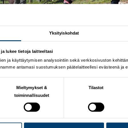
Yksityiskohdat
 lukee tietoja laitteeltasi
en ja käyttäytymisen analysointiin sekä verkkosivuston kehittämi
jestettävä, jo perinteeksi muodostunut Vuokatin Aateli R
nnamme antamasi suostumuksen päätelaitteellesi evästeenä ja eril
juoksussa. Kesäkilpailun osanottajalista on jälleen kovat
Mieltymykset &
Tilastot
isuus vetää mukaansa vuosittain Suomen hiihdon kärkinim
toiminnallisuudet
nnioitettava matka. Kova osallistujalista lämmittää tiety
ille vuosien saatossa mukana olleille yhteistyötahoille ja