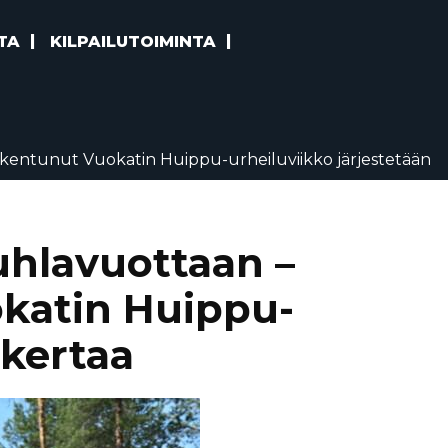
TA
KILPAILUTOIMINTA
rakentunut Vuokatin Huippu-urheiluviikko järjestetään
uhlavuottaan –
okatin Huippu-
 kertaa