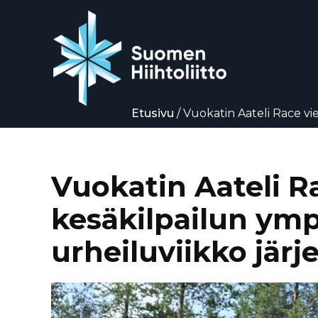
Etusivu
/
Vuokatin Aateli Race vi
ensimmäistä kertaa
Siirry
suoraan
sisältöön
Vuokatin Aateli R
kesäkilpailun ymp
urheiluviikko jär