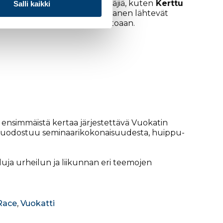
a on useita Suomen kärkihiihtäjiä, kuten
Kerttu
Salli kaikki
. Krista Pärmäkoski ja Iivo Niskanen lähtevät
eitsemättä peräkkäistä voittoaan.
ensimmäistä kertaa järjestettävä Vuokatin
muodostuu seminaarikokonaisuudesta, huippu-
uja urheilun ja liikunnan eri teemojen
 Race
,
Vuokatti