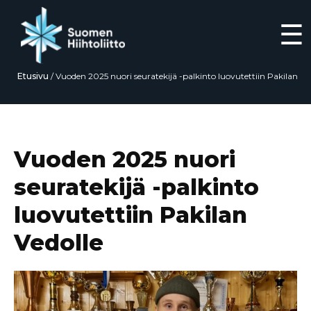
☰
Etusivu
/
Vuoden 2025 nuori seuratekijä -palkinto luovutettiin Pakilan
Vedolle
Siirry
suoraan
sisältöön
Vuoden 2025 nuori
seuratekijä -palkinto
luovutettiin Pakilan
Vedolle