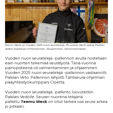
Teemu Weck on Vuoden 2025 nuori seuratekijä. 19-vuotias Weck vastaa Pakilan
Vedon soveltavan hiihtoryhmän, Sisusomman, valmentamisesta.
Vuoden nuori seuratekijä -palkinnon avulla nostetaan
esiin nuorten tekemää seuratyötä. Tänä vuonna
painopisteenä oli valmentaminen ja ohjaaminen.
Vuoden 2025 nuori seuratekijä -palkinnon vastaanotti
Pakilan Veto. Palkinnon lahjoitti Tähtiseura-ohjelman
pääyhteistyökumppani Cloetta.
Vuoden nuori seuratekijä -palkinto luovutettiin
Pakilan Vedolle. Seuran nuorena tekijänä
palkittu
Teemu Weck
on ollut tärkeä osa seura-arkea
jo pitkään.