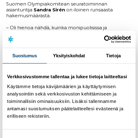
Suomen Olympiakomitean seuratoiminnan
asiantuntija
Sandra Sirén
on iloinen runsaasta
hakemusmäärästä.
– Oli hienoa nähdä, kuinka monipuolisissa ja
merkityksellisissä rooleissa nuoret toimivat ympäri
Suomen. Nuoret tuovat selvästi mukanaan ideoita,
intoa ja rohkeutta kokeilla myös uusia asioita. Teemu
on insprioiva esimerkki nuoresta valmentajasta, joka
Suostumus
Yksityiskohdat
Tietoja
omalla osaamisellaan ja läsnäolollaan mahdollistaa
harrastamisen myös erityisryhmille ja samalla tukee
seuran yhdenvertaisen kulttuurin vahvistamista.
Verkkosivustomme tallentaa ja lukee tietoja laitteeltasi
Vuoden nuorena seuratekijänä palkittu 19-vuotias
Weck vastaa Pakilan Vedon soveltavan hiihtoryhmän,
Käytämme tietoja kävijämäärien ja käyttäytymisen
Sisusomman, valmennuksesta. Weckiä motivoi ennen
analysointiin sekä verkkosivuston kehittämiseen ja
kaikkea lasten aito ja ennakkoluuloton innostus. Seura
toiminnallisiin ominaisuuksiin. Lisäksi tallennamme
kuvaa häntä kannustavaksi, empaattiseksi,
antamasi suostumuksen päätelaitteellesi evästeenä ja
toimeliaaksi ja vastuulliseksi seuratoimijaksi. Kiitosta
hän saa turvallisen ilmapiirin rakentamisesta ja
erilliseen rekisteriin.
seurayhteisön vahvistamisesta.
Weck oli iloisen yllättynyt palkitsemisesta.
Suostumuksen