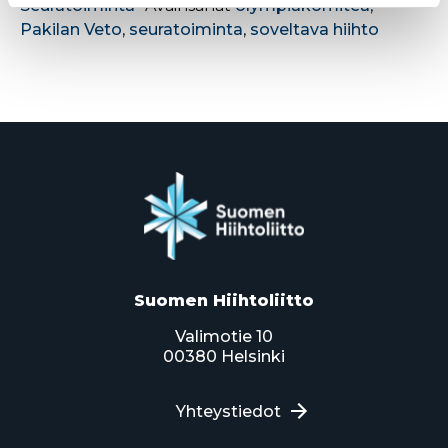
Seuratoiminta
Avainsanat
olympiakomitea
,
Pakilan Veto
,
seuratoiminta
,
soveltava hiihto
Suomen Hiihtoliitto
Valimotie 10
00380 Helsinki
Yhteystiedot