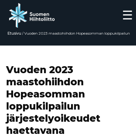
☰
Etusivu
/
Vuoden 2023 maastohiihdon Hopeasomman loppukilpailun
järjestelyoikeudet haettavana
Siirry
suoraan
sisältöön
Vuoden 2023
maastohiihdon
Hopeasomman
loppukilpailun
järjestelyoikeudet
haettavana