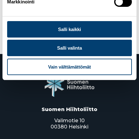
Markkinointi
Julkaistu kategoriassa
Hiihtoliitto
,
Hopeasompa
,
Kotimaan kilpailutoiminta
Avainsanat
Hopeasompa
,
maastohiihto
Salli kaikki
Salli valinta
Vain välttämättömät
Suomen Hiihtoliitto
Valimotie 10
00380 Helsinki