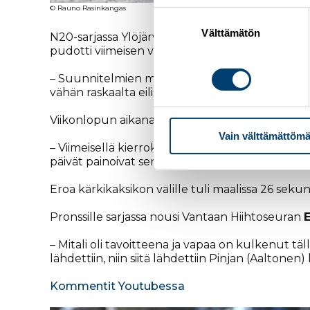
© Rauno Rasinkangas
Suostumuksen
valinta
Välttämätön
N20-sarjassa Ylöjärven Ryhdin Elsa Torvinen jatk
pudotti viimeisen vitosen lenkin alkupuolella 
– Suunnitelmien mukainen kisa. Alussa hiihdetti
vähän raskaalta eilisen jälkeen, kertasi
Torvine
Viikonlopun aikana Kukonlehto saalisti kolme mi
Vain välttämättömä
– Viimeisellä kierroksella huomasin, kun toisella
päivät painoivat sen verran, etten pystynyt va
Eroa kärkikaksikon välille tuli maalissa 26 sekun
Pronssille sarjassa nousi Vantaan Hiihtoseuran
– Mitali oli tavoitteena ja vapaa on kulkenut tä
lähdettiin, niin siitä lähdettiin Pinjan (Aaltonen)
Kommentit Youtubessa