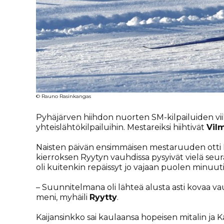
© Rauno Rasinkangas
Pyhäjärven hiihdon nuorten SM-kilpailuiden vii
yhteislähtökilpailuihin. Mestareiksi hiihtivät
Vil
Naisten päivän ensimmäisen mestaruuden otti 
kierroksen Ryytyn vauhdissa pysyivät vielä seu
oli kuitenkin repäissyt jo vajaan puolen minuuti
– Suunnitelmana oli lähteä alusta asti kovaa v
meni, myhäili
Ryytty
.
Kaijansinkko sai kaulaansa hopeisen mitalin ja 