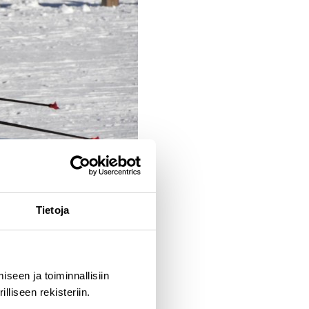
Tietoja
seen ja toiminnallisiin
liseen rekisteriin.