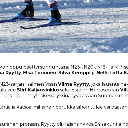
konloppu päättyi sunnuntaina N23-, N20-, N18-, ja N17-s
ma Ryytty
,
Elsa Torvinen
,
Silva Kemppi
ja
Nelli-Lotta 
N23-sarjan Iisalmen Visan
Vilma Ryytty
, joka lauantaina
rakaveri
Siiri Kaijansinkko
sekä Espoon Hiihtoseuran
Vil
n eron ja hiihti ylhäisessä yksinäisyydessään Suomen mest
auhtia ja katsoa, millainen porukka siihen tulee vai pää
Kauranen pronssin. Ryytty oli Kaijansinkkoa 54 sekuntia 