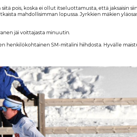
iitä pois, koska ei ollut itseluottamusta, että jaksaisin si
a ratkaista mahdollisimman lopussa. Jyrkkien mäkien yläosass
anen jäi voittajasta minuutin.
henkilökohtainen SM-mitalini hiihdosta. Hyvälle maistuu