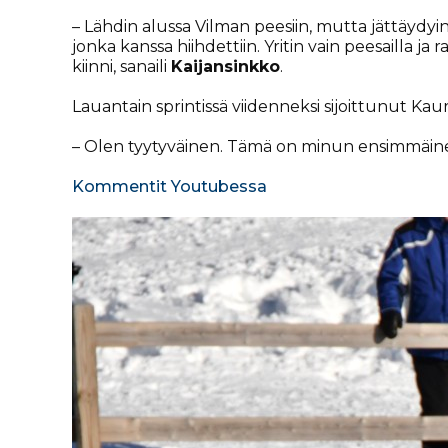
– Lähdin alussa Vilman peesiin, mutta jättäydyin s
jonka kanssa hiihdettiin. Yritin vain peesailla j
kiinni, sanaili
Kaijansinkko
.
Lauantain sprintissä viidenneksi sijoittunut Kaur
– Olen tyytyväinen. Tämä on minun ensimmäinen 
Kommentit Youtubessa