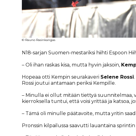
© Rauno Rasinkangas
N18-sarjan Suomen-mestariksi hiihti Espoon Hi
– Oli ihan raskas kisa, mutta hyvin jaksoin,
Kemp
Hopeaa otti Kempin seurakaveri
Selene Rossi
Rossi joutui antamaan periksi Kempille.
– Minulla ei ollut mitään tiettyä suunnitelmaa
kierroksella tuntui, että voisi yrittää ja katsoa, 
– Tämä oli minulle päätavoite, mutta yritin sa
Pronssin kilpailussa saavutti lauantaina sprint