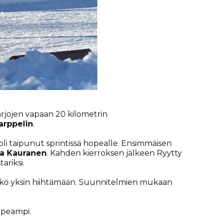
arjojen vapaan 20 kilometrin
Karppelin
.
 oli taipunut sprintissä hopealle. Ensimmäisen
ja Kauranen
. Kahden kierroksen jälkeen Ryytty
ariksi.
senkö yksin hiihtämään. Suunnitelmien mukaan
nopeampi.