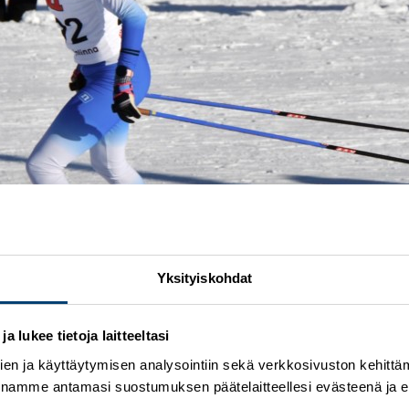
Yksityiskohdat
 lukee tietoja laitteeltasi
en ja käyttäytymisen analysointiin sekä verkkosivuston kehittämi
nnamme antamasi suostumuksen päätelaitteellesi evästeenä ja eril