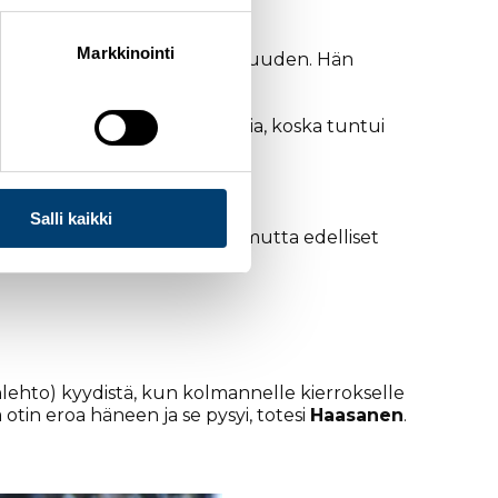
Markkinointi
miinsä viikonlopun toisen mestaruuden. Hän
rinnön
Fanny Kukonlehdon
.
 aluksi pitämään kovaa vauhtia, koska tuntui
Salli kaikki
ää matkavauhtia jaksoi pitää, mutta edelliset
hto
tiivisti.
onlehto) kyydistä, kun kolmannelle kierrokselle
la otin eroa häneen ja se pysyi, totesi
Haasanen
.