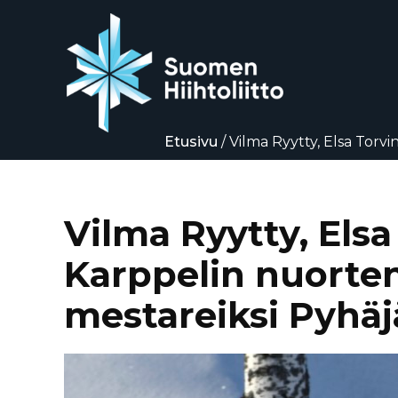
Etusivu
/
Vilma Ryytty, Elsa Torvi
Siirry
suoraan
sisältöön
Vilma Ryytty, Elsa
Karppelin nuorten
mestareiksi Pyhäj