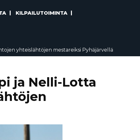
TA
KILPAILUTOIMINTA
htojen yhteislähtöjen mestareiksi Pyhäjärvellä
i ja Nelli-Lotta
ähtöjen