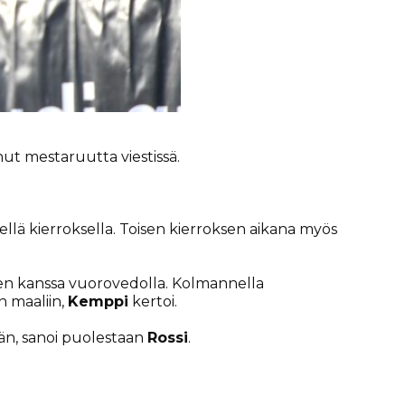
nut mestaruutta viestissä.
sellä kierroksella. Toisen kierroksen aikana myös
nen kanssa vuorovedolla. Kolmannella
in maaliin,
Kemppi
kertoi.
män, sanoi puolestaan
Rossi
.