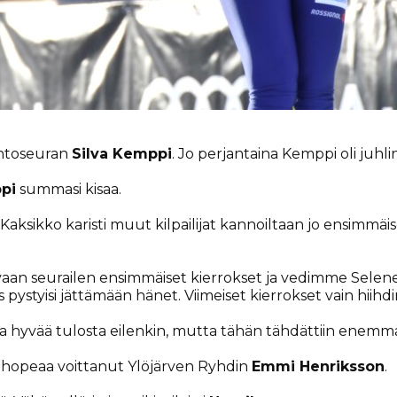
ihtoseuran
Silva Kemppi
. Jo perjantaina Kemppi oli juhli
pi
summasi kisaa.
. Kaksikko karisti muut kilpailijat kannoiltaan jo ensimmäi
, vaan seurailen ensimmäiset kierrokset ja vedimme Sele
jos pystyisi jättämään hänet. Viimeiset kierrokset vain hiihd
ada hyvää tulosta eilenkin, mutta tähän tähdättiin enem
in hopeaa voittanut Ylöjärven Ryhdin
Emmi Henriksson
.