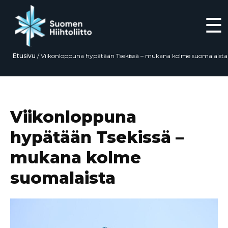
☰
Etusivu
/
Viikonloppuna hypätään Tsekissä – mukana kolme suomalaista
Siirry
suoraan
sisältöön
Viikonloppuna
hypätään Tsekissä –
mukana kolme
suomalaista