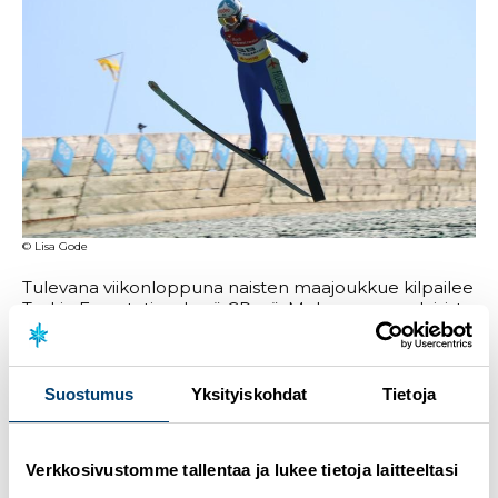
© Lisa Gode
Tulevana viikonloppuna naisten maajoukkue kilpailee
Tsekin Frenstatissa kesä GP:ssä. Mukana suomalaisista
on
Jenny Rautionaho
,
Julia Kykkänen
sekä
Susanna
Forsström
, joka osallistuu kesänsä ensimmäiseen
GP-kisaan.
Suostumus
Yksityiskohdat
Tietoja
Hiihtoliiton viestintätiimi hoitaa mäkihypyn kesä GP:n
viestintää kotimaasta käsin. Liity Pohjoismaisten lajien
WhatsApp -tiedotusryhmään
, jossa viestitään
Verkkosivustomme tallentaa ja lukee tietoja laitteeltasi
pikaviestein maajoukkueiden toiminnasta ja jaetaan