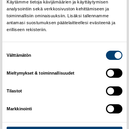
äänikommentteja urheilijoilta sekä valmentajilta
Käytämme tietoja kävijämäärien ja käyttäytymisen
kisaviikonlopun aikana.
analysointiin sekä verkkosivuston kehittämiseen ja
toiminnallisiin ominaisuuksiin. Lisäksi tallennamme
Mäkihypyn kesä GP
antamasi suostumuksen päätelaitteellesi evästeenä ja
Frenstat 14.-15.8.
erilliseen rekisteriin.
Susanna Forsström
Julia Kykkänen
Suostumuksen
Jenny Rautionaho
Välttämätön
valinta
Mäkihypyn urheilijabiot
Seuraa joukkuetta sosiaalisessa mediassa
Mieltymykset & toiminnallisuudet
Facebook
Twitter
Instagram
Tilastot
Julkaistu kategoriassa
Hiihtoliitto
,
Huippu-urheilu
,
SJTEAMFIN
Avainsanat
kesä gp
,
mäkihyppy
,
sjteamfin
Markkinointi