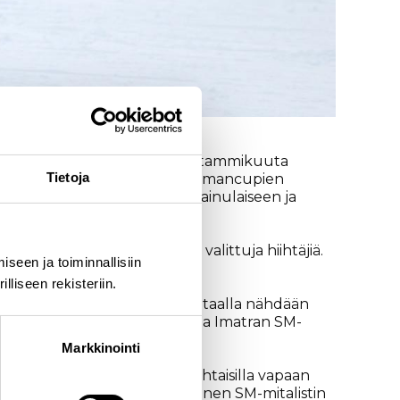
nilassa. Iltakilpailut 18.–19. tammikuuta
Tietoja
 hakee vielä kisastartteja maailmancupien
Vantaan Hiihtoseuran Anni Kainulaiseen ja
n myös olympiajoukkueeseen valittuja hiihtäjiä.
seen ja toiminnallisiin
liseen rekisteriin.
urheilijat joutuvat koville. Vantaalla nähdään
ja Anni nappasivat monta mitalia Imatran SM-
Markkinointi
n. Jännittävän illan henkilökohtaisilla vapaan
 otteita esittäneet miehet monen SM-mitalistin