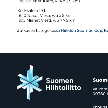
19:00 Miehet 10km, V (4 x 2,5 km)
Keskiviikko 19.1.
18:10 Naiset Viesti, V, 3 x 5 km
19:15 Miehet Viesti, V, 3 × 7,5 km
Julkaistu kategoriassa
Hiihdon Suomen Cup
,
Ko
Suome
Valimot
00380 H
Yhteyst