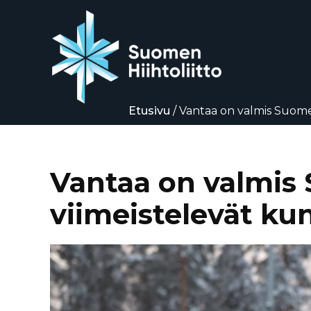
Etusivu
/
Vantaa on valmis Suomen
Siirry
suoraan
sisältöön
Vantaa on valmis 
viimeistelevät ku