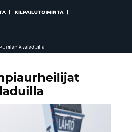
TA
KILPAILUTOIMINTA
unilan kisaladuilla
piaurheilijat
laduilla