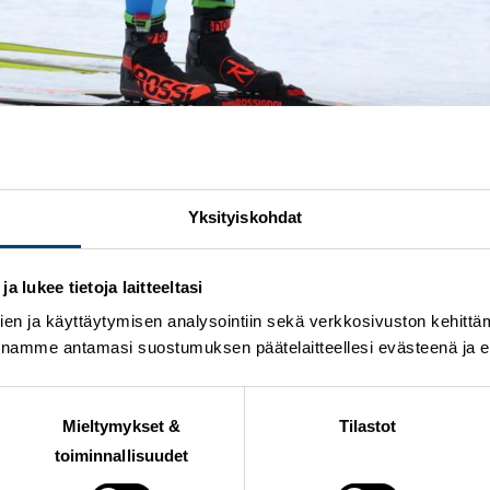
a pian hiihdetään jälleen Suomen Cupia, nyt Vantaan Haku
Yksityiskohdat
tävää, kun osa olympiajoukkueeseen valituista hiihtäjistä
kiinto kohdistuu Imatran pariviestin kultajoukkueeseen 
 lukee tietoja laitteeltasi
ttautunut lähes 150 urheilijaa ja starttiviiksellä nähdää
en ja käyttäytymisen analysointiin sekä verkkosivuston kehittämi
stohiihtokisa ennen Pekingiä.
nnamme antamasi suostumuksen päätelaitteellesi evästeenä ja eril
Radat ovat nopeat ja jatkuvasti työtä vaativat, siksi myös 
i Vantaan Hiihtoseuran omia huippuhiihtäjiä, joista Jasmi 
anjohtaja Satu Kalajainen.
Mieltymykset &
Tilastot
toiminnallisuudet
rä, Eveliina Piippo, Vilma Nissinen ja Riitta-Liisa Ropone
ki ja Perttu Hyvärinen sekä laaja joukko Imatralla kovia