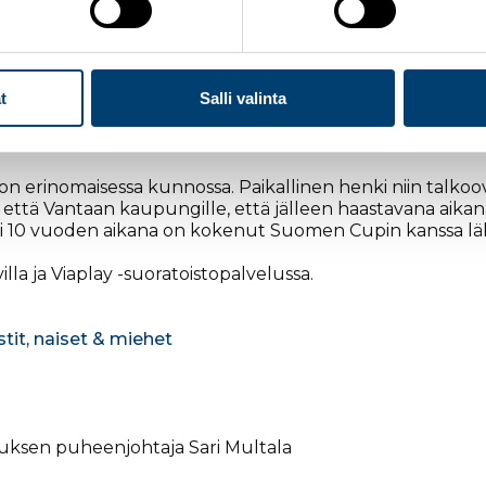
 arvokisojen ja kotimaan näytönpaikkojen sarja. Parasta 
aulassa haastamaan yleisen sarjan kärkiurheilijoita.
t
Salli valinta
oivusalo kiittää Vantaan organisaatiota erinomaisesta t
 on erinomaisessa kunnossa. Paikallinen henki niin talkoo
lle että Vantaan kaupungille, että jälleen haastavana ai
li 10 vuoden aikana on kokenut Suomen Cupin kanssa läh
la ja Viaplay -suoratoistopalvelussa.
stit, naiset & miehet
tuksen puheenjohtaja Sari Multala