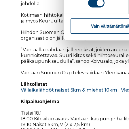
johdolla.
Kotimaan hiihtokalenterissa on käynnissä tiivis
ja myös Keuruulta saavutaan Vantaalle mitalit k
Vain välttämättömä
Hiihdon Suomen Cupin kilpailunjohtaja Hannu K
organisaatio on jälleen tehnyt.
”Vantaalla nähdään jälleen kisat, joiden areena
kunnioitettavaa. Suuri kiitos sekä hiihtoseura
pääkaupunkiseudulla”, sanoo Koivusalo, joka y
Vantaan Suomen Cup televisioidaan Ylen kanavil
Lähtolistat
Väliaikalähdöt naiset 5km & miehet 10km
I
Vie
Kilpailuohjelma
Tiistai 18.1.
18:00 Kilpailun avaus: Vantaan kaupunginhalli
18:10 Naiset 5km, V (2 x 2,5 km)