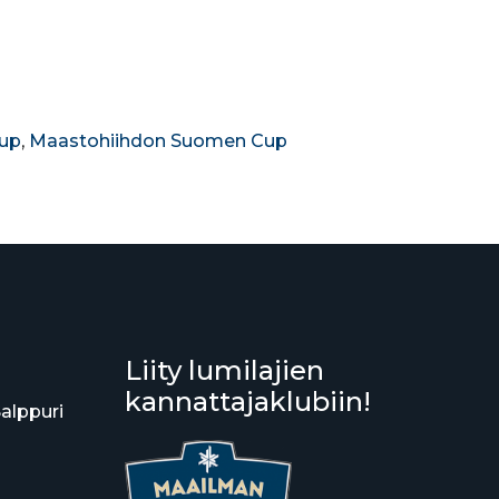
up
,
Maastohiihdon Suomen Cup
Liity lumilajien
kannattajaklubiin!
Salppuri