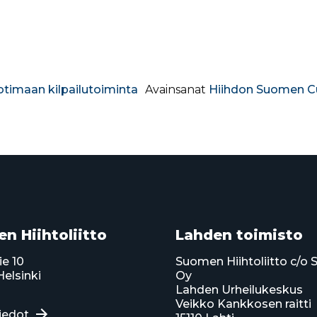
timaan kilpailutoiminta
Avainsanat
Hiihdon Suomen C
n Hiihtoliitto
Lahden toimisto
ie 10
Suomen Hiihtoliitto c/o 
elsinki
Oy
Lahden Urheilukeskus
Veikko Kankkosen raitti
iedot