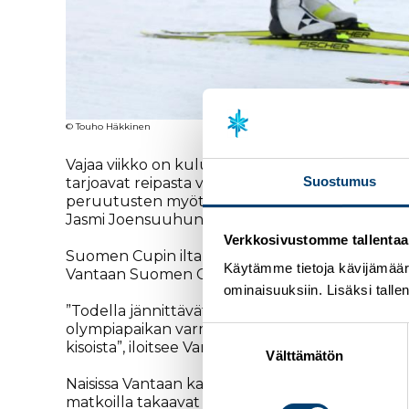
© Touho Häkkinen
Vajaa viikko on kulunut Imatran SM-hiihdoista j
Suostumus
tarjoavat reipasta vauhtia ja runsaasti jännitet
peruutusten myötä. Paikallisesti suurin mielen
Jasmi Joensuuhun.
Verkkosivustomme tallentaa ja
Suomen Cupin iltakilpailuihin Vantaalle on ilmoi
Käytämme tietoja kävijämääri
Vantaan Suomen Cup onkin viimeinen kova maa
ominaisuuksiin. Lisäksi talle
”Todella jännittävät kisat on tulossa Vantaalle. 
olympiapaikan varmistaneita hiihtäjiä ja tietyst
Suostumuksen
kisoista”, iloitsee Vantaan Hiihtoseuran toiminn
valinta
Välttämätön
Naisissa Vantaan kaksikkoa haastavat Jasmin Kähä
matkoilla takaavat myös Lauri Vuorinen, Joni Mä