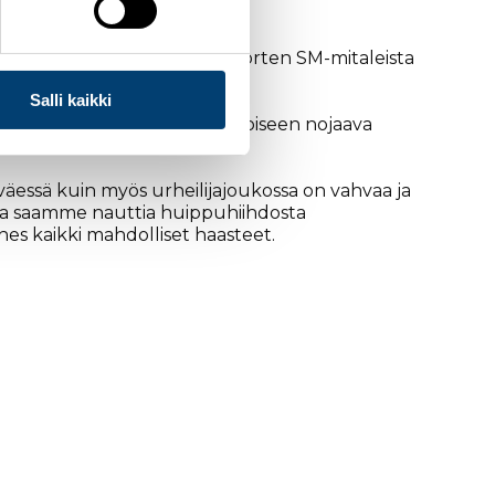
aikaa Keuruulla hiihdetään nuorten SM-mitaleista
Salli kaikki
yöstä, jota moneen vapaaehtoiseen nojaava
väessä kuin myös urheilijajoukossa on vahvaa ja
kana saamme nauttia huippuhiihdosta
es kaikki mahdolliset haasteet.