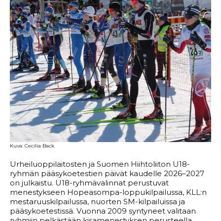
Kuva: Cecilia Back
Urheiluoppilaitosten ja Suomen Hiihtoliiton U18-
ryhmän pääsykoetestien päivät kaudelle 2026–2027
on julkaistu. U18-ryhmävalinnat perustuvat
menestykseen Hopeasompa-loppukilpailussa, KLL:n
mestaruuskilpailussa, nuorten SM-kilpailuissa ja
pääsykoetestissä. Vuonna 2009 syntyneet valitaan
ryhmiin pelkästään kisamenestyksen perusteella.