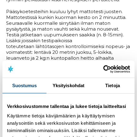
Pääsykoetesteihin kuuluu lyhyt mattotesti juosten.
Mattotestissä kunkin kuorman kesto on 2 minuuttia.
Seuraavalle kuormalle siirrytään ilman maton
pysäytystä, ja maton vauhti sekä kulma nousevat.
Testiä jatketaan uupumukseen saakka (n. 8-15min).
Lisäksi joissakin testipaikoissa
toteutetaan lähtötasojen kontrolloimiseksi nopeus- ja
voimatestit: lentävä 20 metrin juoksu, 5-loikka,
leuanveto ja 2 kg:n kuntopallon heitto alhaalta
eteen. Testitulokset lähetetään testauspaikalta U18-
valmentajille. Testien hinta on 25 € / hlö. Varaudu
maksamaan testi paikan päällä.
Suostumus
Yksityiskohdat
Tietoja
Valitse itsellesi sopivin ajankohta ja paikka
testiin.
Ilmoittaudu viimeistään
viikkoa ennen
testipäivää
ja sinulle lähetetään aikataulu. Mikäli
sairauden tai muun perustellun syyn vuoksi et voi
Verkkosivustomme tallentaa ja lukee tietoja laitteeltasi
osallistua testeihin, mutta olet
Käytämme tietoja kävijämäärien ja käyttäytymisen
kiinnostunut ryhmäpaikasta, ilmoita asiasta
Netta
Tuhkaselle
.
analysointiin sekä verkkosivuston kehittämiseen ja
toiminnallisiin ominaisuuksiin. Lisäksi tallennamme
Yhteystiedot