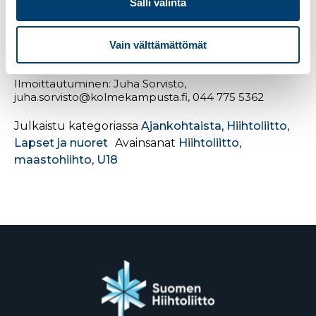
Villför, roland.villfor@edu.vora.fi, 040 771 8988
Salli valinta
28.4. mennessä Pajulahti – Pajulahden
Urheiluopistolla on mahdollisuus U18-testin
Vain välttämättömät
tekemiseen erikseen sovittavana ajankohtana 28.4.
mennessä.
Ilmoittautuminen: Juha Sorvisto,
juha.sorvisto@kolmekampusta.fi, 044 775 5362
Julkaistu kategoriassa
Ajankohtaista
,
Hiihtoliitto
,
Lapset ja nuoret
Avainsanat
Hiihtoliitto
,
maastohiihto
,
U18