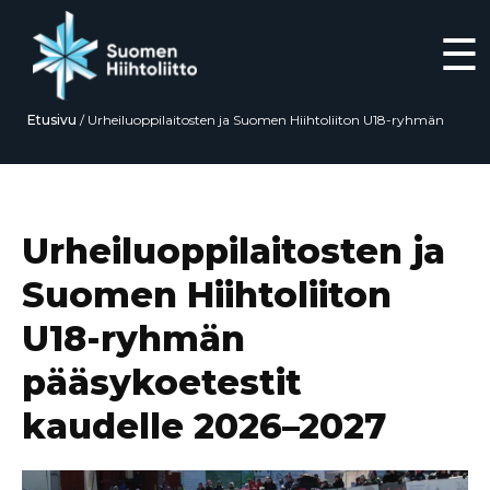
☰
Etusivu
/
Urheiluoppilaitosten ja Suomen Hiihtoliiton U18-ryhmän
pääsykoetestit kaudelle 2026–2027
Siirry
suoraan
sisältöön
Urheiluoppilaitosten ja
Suomen Hiihtoliiton
U18-ryhmän
pääsykoetestit
kaudelle 2026–2027