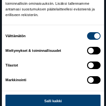
toiminnallisiin ominaisuuksiin. Lisäksi tallennamme
antamasi suostumuksen päätelaitteellesi evästeenä ja
erilliseen rekisteriin.
Suomen Hiihtoliitto
Suostumuksen
Välttämätön
valinta
Valimotie 10
00380 Helsinki
Mieltymykset & toiminnallisuudet
Yhteystiedot
Tilastot
Lahden toimisto
Markkinointi
Suomen Hiihtoliitto c/o Salppuri Oy
Lahden Urheilukeskus
Veikko Kankkosen raitti
15110 Lahti
Salli kaikki