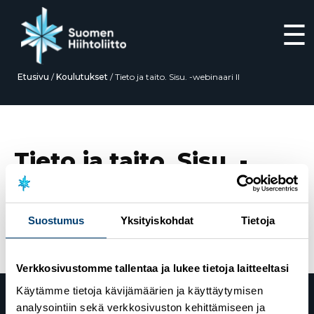
☰
Etusivu
/
Koulutukset
/
Tieto ja taito. Sisu. -webinaari II
Siirry
suoraan
sisältöön
Tieto ja taito. Sisu. -
webinaari II
Suostumus
Yksityiskohdat
Tietoja
Verkkosivustomme tallentaa ja lukee tietoja laitteeltasi
Käytämme tietoja kävijämäärien ja käyttäytymisen
analysointiin sekä verkkosivuston kehittämiseen ja