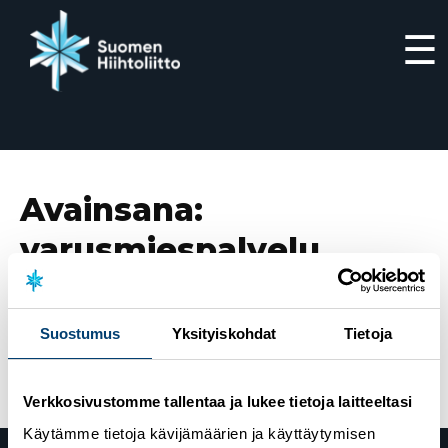
☰
Siirry
suoraan
sisältöön
Avainsana:
varusmiespalvelu
10.8.2021
Varusmiespalvelus Kainuun prikaatissa
Suostumus
Yksityiskohdat
Tietoja
Kajaanissa – talvilajien haku päättyy 31.8.2021
Verkkosivustomme tallentaa ja lukee tietoja laitteeltasi
Käytämme tietoja kävijämäärien ja käyttäytymisen