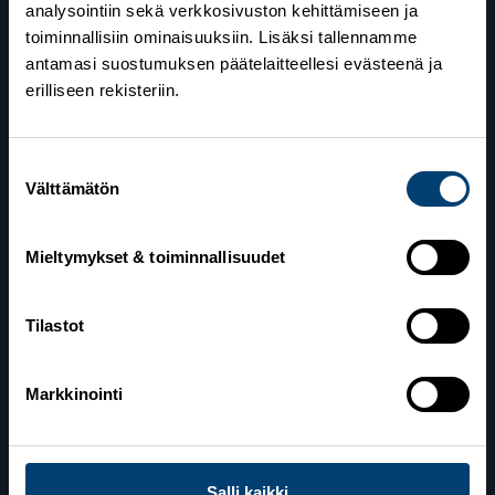
analysointiin sekä verkkosivuston kehittämiseen ja
toiminnallisiin ominaisuuksiin. Lisäksi tallennamme
antamasi suostumuksen päätelaitteellesi evästeenä ja
erilliseen rekisteriin.
Suostumuksen
Suomen Hiihtoliitto
Välttämätön
valinta
Valimotie 10
00380 Helsinki
Mieltymykset & toiminnallisuudet
Yhteystiedot
Tilastot
Lahden toimisto
Markkinointi
Suomen Hiihtoliitto c/o Salppuri Oy
Lahden Urheilukeskus
Veikko Kankkosen raitti
Salli kaikki